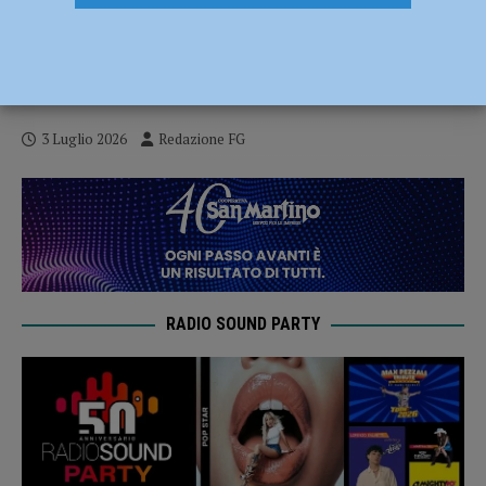
Rissa tra dipendente e cliente in un bar
del centro, locale chiuso dalla questura
per dieci giorni
3 Luglio 2026
Redazione FG
RADIO SOUND PARTY