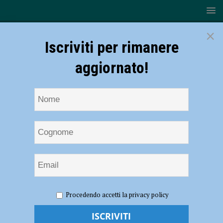
×
Iscriviti per rimanere
aggiornato!
HOME
NOTIZIE
CRONACA PIACENZA
Rissa tra
Procedendo accetti la privacy policy
dipendente e cliente in un bar del centro, locale chiuso dalla questura
per dieci giorni