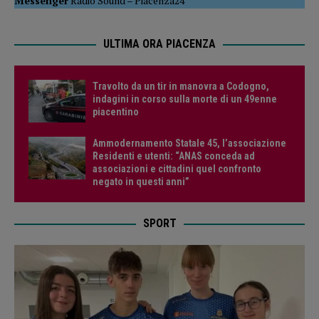
Messenger
Radio Sound
–
Piacenza24
ULTIMA ORA PIACENZA
Travolto da un tir in manovra a Codogno,
indagini in corso sulla morte di un 49enne
piacentino
Ammodernamento Statale 45, l’associazione
Residenti e utenti: “ANAS conceda ad
associazioni e cittadini quel confronto
negato in questi anni”
SPORT