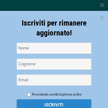
×
Iscriviti per rimanere
aggiornato!
HOME
NOTIZIE
ATTUALITÀ
“Uniti contro il virus”,
Procedendo accetti la privacy policy
sottoscrizione di Confedilizia e appello ai propri soci
“Uniti contro il virus”, sottoscrizione di