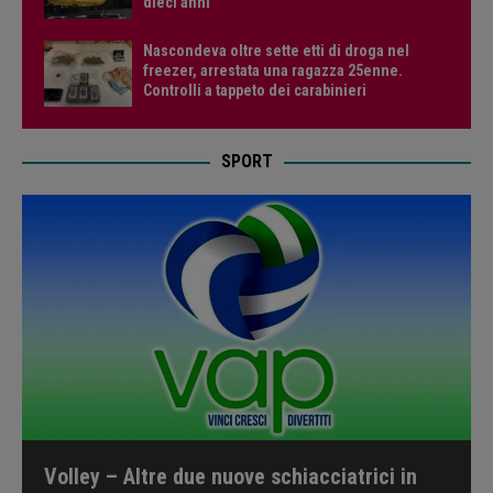
dieci anni
Nascondeva oltre sette etti di droga nel
freezer, arrestata una ragazza 25enne.
Controlli a tappeto dei carabinieri
SPORT
Volley – Altre due nuove schiacciatrici in