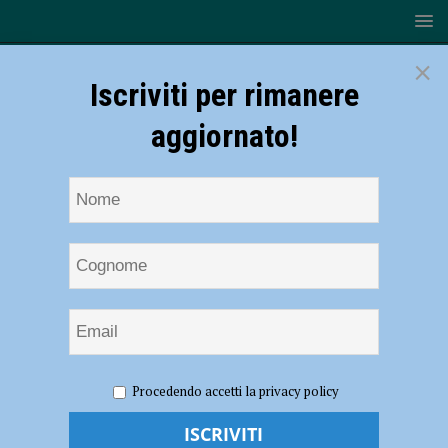
×
Iscriviti per rimanere
aggiornato!
HOME
NOTIZIE
ATTUALITÀ
Cooperativa San
Procedendo accetti la privacy policy
Martino, successo per il torneo di volley al femminile: “Bello
consolidare lo spirito di gruppo”