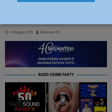
Cooperativa San Martino, successo per il
torneo di volley al femminile: “Bello
consolidare lo spirito di gruppo”
14 Maggio 2025
Redazione FG
RADIO SOUND PARTY