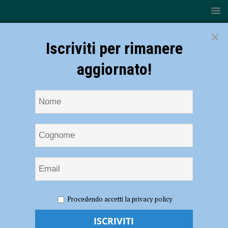
×
Iscriviti per rimanere
aggiornato!
HOME
NOTIZIE
CRONACA PIACENZA
Coppia di
Procedendo accetti la privacy policy
escursionisti cade in una scarpata nei pressi di Ferriere. Intervento delle
squadre del Soccorso Alpino – FOTO