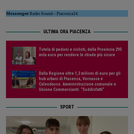
Messenger
Radio Sound
–
Piacenza24
ULTIMA ORA PIACENZA
Tutela di pedoni e ciclisti, dalla Provincia 295
mila euro per rendere le strade più sicure
Dalla Regione oltre 1,3 milioni di euro per gli
hub urbani di Piacenza, Vernasca e
Calendasco. Amministrazione comunale e
Unione Commercianti: “Soddisfatti”
SPORT