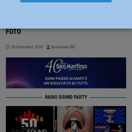
Coppia di escursionisti cade in una
scarpata nei pressi di Ferriere. Intervento
delle squadre del Soccorso Alpino –
FOTO
30 Settembre 2020
Redazione MC
RADIO SOUND PARTY