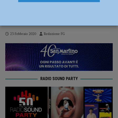
Coronavirus, sei nuovi casi nella nostra
provincia: cinque sono piacentini.
Negativi i titolari del ristorante Bellaria
23 Febbraio 2020
Redazione FG
RADIO SOUND PARTY