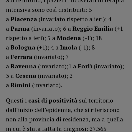
Sul territorio, i pazienti ricoverati in terapia
intensiva sono così distribuiti: 5
a
Piacenza
(invariato rispetto a ieri); 4
a
Parma
(invariato); 6 a
Reggio Emilia
(+1
rispetto a ieri); 5 a
Modena
(-1); 18
a
Bologna
(+1); 4 a
Imola
(-1); 8
a
Ferrara
(invariato); 7
a
Ravenna
(invariato);1 a
Forlì
(invariato);
3 a
Cesena
(invariato); 2
a
Rimini
(invariato).
Questi i
casi di positività
sul territorio
dall’inizio dell’epidemia, che si riferiscono
non alla provincia di residenza, ma a quella
in cui è stata fatta la diagnosi: 27.365