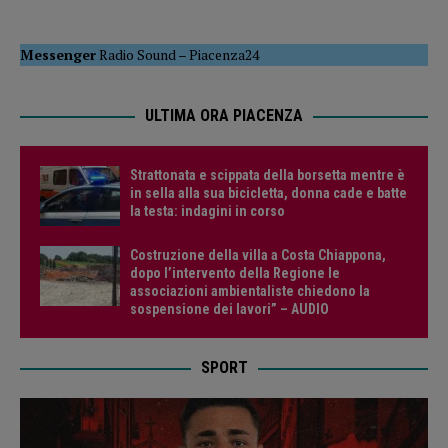
Messenger
Radio Sound
–
Piacenza24
ULTIMA ORA PIACENZA
Strattonata e scippata della borsetta mentre è
in sella alla sua bicicletta, donna cade e batte
la testa: indagini in corso
Costruzione della villa a Costa Chiappona,
dopo l’intervento della Regione le
associazioni ambientaliste chiedono la
sospensione dei lavori” – AUDIO
SPORT