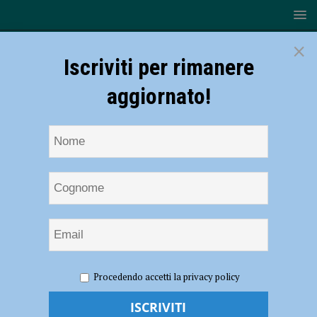
×
Iscriviti per rimanere
aggiornato!
HOME
NOTIZIE
CRONACA PIACENZA
Procedendo accetti la privacy policy
Coronavirus, 43 nuovi contagi: nessun decesso nel Piacentino ma
undici vittime in regione