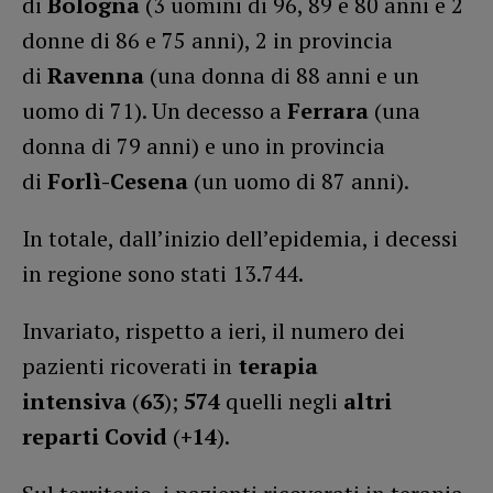
di
Bologna
(3 uomini di 96, 89 e 80 anni e 2
donne di 86 e 75 anni), 2 in provincia
di
Ravenna
(una donna di 88 anni e un
uomo di 71). Un decesso a
Ferrara
(una
donna di 79 anni) e uno in provincia
di
Forlì-Cesena
(un uomo di 87 anni).
In totale, dall’inizio dell’epidemia, i decessi
in regione sono stati 13.744.
Invariato, rispetto a ieri, il numero dei
pazienti ricoverati in
terapia
intensiva
(
63
);
574
quelli negli
altri
reparti Covid
(
+14
).