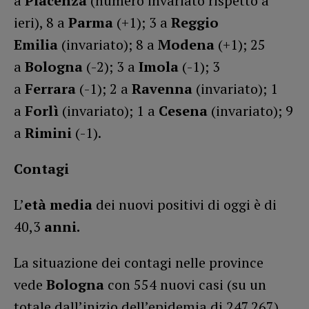
a
Piacenza
(numero invariato rispetto a
ieri), 8 a
Parma
(+1); 3 a
Reggio
Emilia
(invariato); 8 a
Modena
(+1); 25
a
Bologna
(-2); 3 a
Imola
(-1); 3
a
Ferrara
(-1); 2 a
Ravenna
(invariato); 1
a
Forlì
(invariato); 1 a
Cesena
(invariato); 9
a
Rimini
(-1).
Contagi
L’
età media
dei nuovi positivi di oggi è di
40,3
anni.
La situazione dei contagi nelle province
vede
Bologna
con 554 nuovi casi (su un
totale dall’inizio dell’epidemia di 247.267),