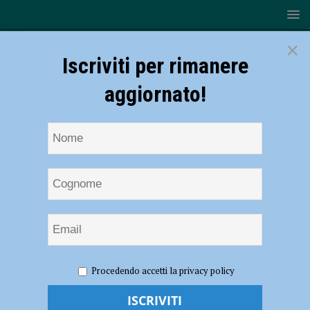
×
Iscriviti per rimanere
aggiornato!
HOME
NOTIZIE
CRONACA PIACENZA
Procedendo accetti la privacy policy
Coronavirus, 118 nuovi contagi e nessun decesso nel Piacentino
Coronavirus, 118 nuovi contagi e nessun