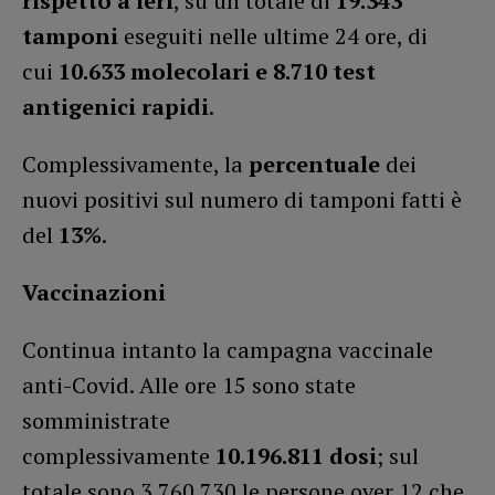
rispetto a ieri
, su un totale di
19.343
tamponi
eseguiti nelle ultime 24 ore, di
cui
10.633
molecolari e 8.710 test
antigenici rapidi
.
Complessivamente, la
percentuale
dei
nuovi positivi sul numero di tamponi fatti è
del
13%
.
Vaccinazioni
Continua intanto la campagna vaccinale
anti-Covid. Alle ore 15 sono state
somministrate
complessivamente
10.196.811 dosi
; sul
totale sono 3.760.730 le persone over 12 che