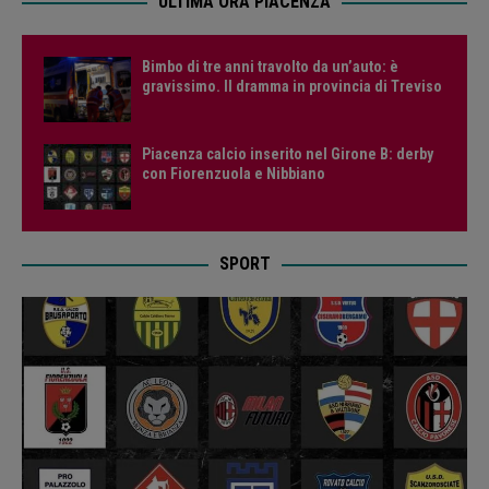
ULTIMA ORA PIACENZA
Bimbo di tre anni travolto da un’auto: è
gravissimo. Il dramma in provincia di Treviso
Piacenza calcio inserito nel Girone B: derby
con Fiorenzuola e Nibbiano
SPORT