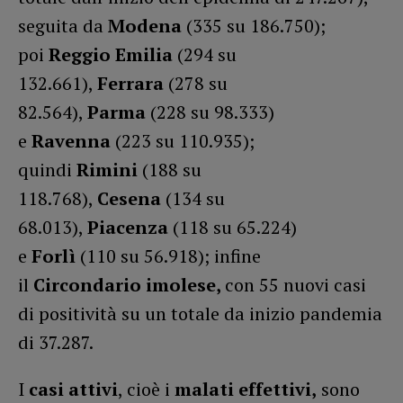
seguita da
Modena
(335 su 186.750);
poi
Reggio Emilia
(294 su
132.661),
Ferrara
(278 su
82.564),
Parma
(228 su 98.333)
e
Ravenna
(223 su 110.935);
quindi
Rimini
(188 su
118.768),
Cesena
(134 su
68.013),
Piacenza
(118 su 65.224)
e
Forlì
(110 su 56.918); infine
il
Circondario imolese,
con 55 nuovi casi
di positività su un totale da inizio pandemia
di 37.287.
I
casi attivi
, cioè i
malati effettivi,
sono