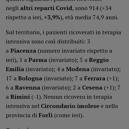
negli
altri reparti Covid
, sono 914 (+34
rispetto a ieri,
+3,9%
), età media 74,9 anni.
Sul territorio, i pazienti ricoverati in terapia
intensiva sono così distribuiti: 3
a
Piacenza
(numero invariato rispetto a
ieri), 1 a
Parma
(invariato); 5 a
Reggio
Emilia
(invariato); 4 a
Modena
(invariato);
17 a
Bologna
(invariato); 7 a
Ferrara
(+1);
6 a
Ravenna
(invariato); 2 a
Cesena
(+1); 7
a
Rimini
(-1). Nessun ricovero in terapia
intensiva nel
Circondario imolese
e nella
provincia di
Forlì
(come ieri).