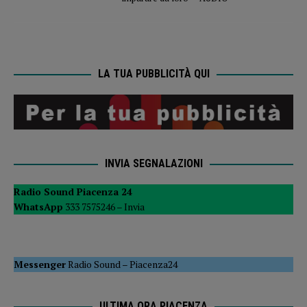
LA TUA PUBBLICITÀ QUI
INVIA SEGNALAZIONI
Radio Sound Piacenza 24
WhatsApp
333 7575246 –
Invia
Messenger
Radio Sound
–
Piacenza24
ULTIMA ORA PIACENZA