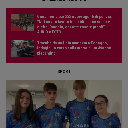
Giuramento per 232 nuovi agenti di polizia:
“Nel nostro lavoro le insidie sono sempre
dietro l’angolo, dovrete essere pronti” –
AUDIO e FOTO
Travolto da un tir in manovra a Codogno,
indagini in corso sulla morte di un 49enne
piacentino
SPORT