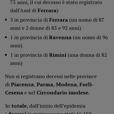
75 anni, il cui decesso è stato registrato
dall’Ausl di
Ferrara
)
3 in provincia di
Ferrara
(un uomo di 87
anni e 2 donne di 85 e 92 anni)
1 in provincia di
Ravenna
(un uomo di 96
anni)
1 in provincia di
Rimini
(una donna di 82
anni)
Non si registrano decessi nelle province
di
Piacenza
,
Parma
,
Modena
,
Forlì-
Cesena
e nel
Circondario imolese.
In
totale
, dall’inizio dell’epidemia
i
decessi
in regione sono stati 16.159
.