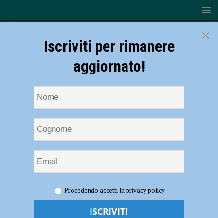
×
Iscriviti per rimanere
aggiornato!
HOME
NOTIZIE
CRONACA PIACENZA
Procedendo accetti la privacy policy
Coronavirus, 108 nuovi contagi e nessun decesso nel Piacentino
Coronavirus, 108 nuovi contagi e nessun