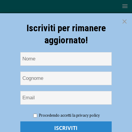
×
Iscriviti per rimanere
aggiornato!
HOME
NOTIZIE
EVENTI A PIACENZA
A Cremona
Procedendo accetti la privacy policy
torna il Salone del Cavallo Americano dal 26 al 28 maggio. Doardo:
“Evento internazionale unico” – AUDIO