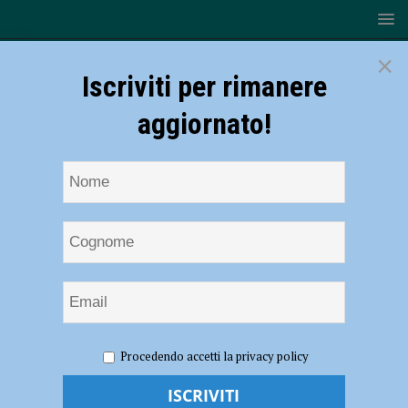
×
Iscriviti per rimanere
aggiornato!
HOME
NOTIZIE
POLITICA
Paola De Micheli vice
Procedendo accetti la privacy policy
segretario nazionale del Pd
Paola De Micheli vice segretario