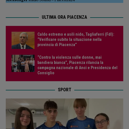
ULTIMA ORA PIACENZA
Caldo estremo e asili nido, Tagliaferri (FdI):
“Verificare subito la situazione nella
provincia di Piacenza”
“Contro la violenza sulle donne, mai
bandiera bianca”, Piacenza rilancia la
campagna nazionale di Anci e Presidenza del
Consiglio
SPORT