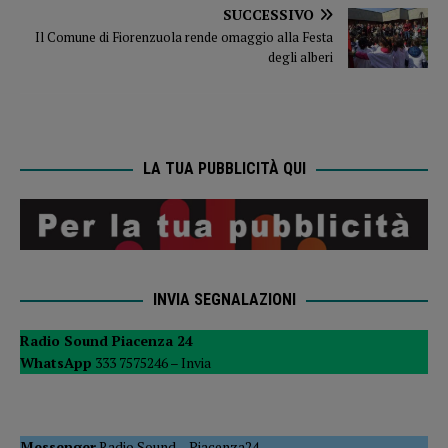
SUCCESSIVO
Il Comune di Fiorenzuola rende omaggio alla Festa
degli alberi
LA TUA PUBBLICITÀ QUI
INVIA SEGNALAZIONI
Radio Sound Piacenza 24
WhatsApp
333 7575246 –
Invia
Messenger
Radio Sound
–
Piacenza24