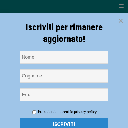
×
Iscriviti per rimanere
aggiornato!
HOME
NOTIZIE
ATTUALITÀ
Dissesto
Procedendo accetti la privacy policy
idrogeologico, in programma interventi per oltre 16 milioni di euro
Dissesto idrogeologico, in programma