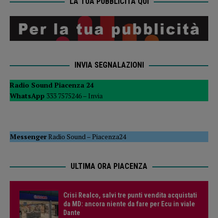
LA TUA PUBBLICITÀ QUI
INVIA SEGNALAZIONI
Radio Sound Piacenza 24
WhatsApp
333 7575246 –
Invia
Messenger
Radio Sound
–
Piacenza24
ULTIMA ORA PIACENZA
Crisi Realco, salvi tre punti vendita acquistati
da MD: ancora niente da fare per Ecu in viale
Dante