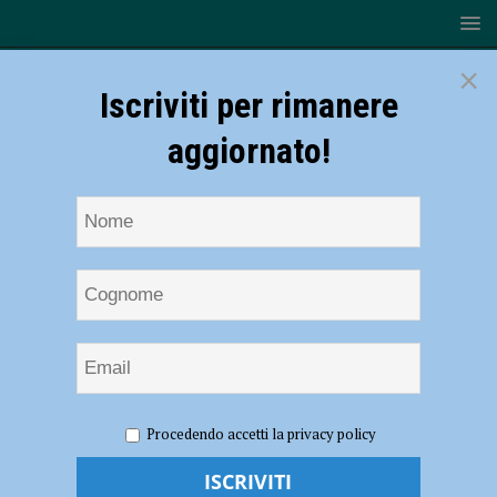
×
Iscriviti per rimanere
aggiornato!
HOME
NOTIZIE
ATTUALITÀ
Il 24 ottobre nuovo
Procedendo accetti la privacy policy
appuntamento con la domenica ecologica
Il 24 ottobre nuovo appuntamento con la