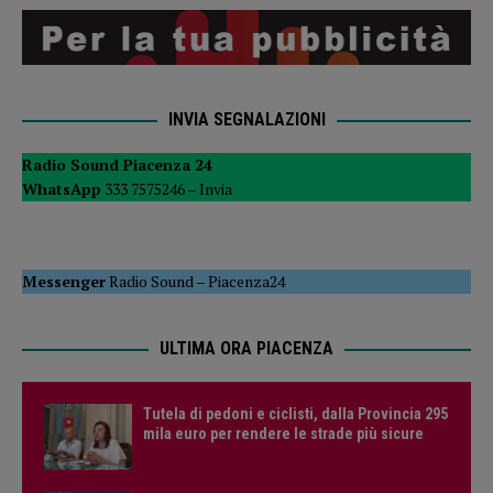
INVIA SEGNALAZIONI
Radio Sound Piacenza 24
WhatsApp
333 7575246 –
Invia
Messenger
Radio Sound
–
Piacenza24
ULTIMA ORA PIACENZA
Tutela di pedoni e ciclisti, dalla Provincia 295
mila euro per rendere le strade più sicure