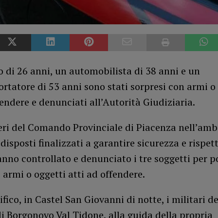
 di 26 anni, un automobilista di 38 anni e un
rtatore di 53 anni sono stati sorpresi con armi o
fendere e denunciati all’Autorità Giudiziaria.
eri del Comando Provinciale di Piacenza nell’amb
edisposti finalizzati a garantire sicurezza e rispet
anno controllato e denunciato i tre soggetti per p
 armi o oggetti atti ad offendere.
ifico, in Castel San Giovanni di notte, i militari de
i Borgonovo Val Tidone, alla guida della propria