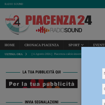
RADIO SOUND
HOME
CRONACA PIACENZA
SPORT
EVENT
[ 6 Agosto 2026 ]
Piacenza calcio inserito nel Girone B: d
ULTIMA ORA
[ 6 Agosto 2026 ]
Fine del caldo africano, Paolo Corazzo
HOME
ATTUALITÀ
LA TUA PUBBLICITÀ QUI
offendere, tre
[ 6 Agosto 2026 ]
Accampamenti abusivi e bivacchi alla Cav
Sorpres
CRONACA PIACENZA
offende
[ 6 Agosto 2026 ]
Crisi idrica, Murelli (Lega): “Le regole 
INVIA SEGNALAZIONI
POLITICA