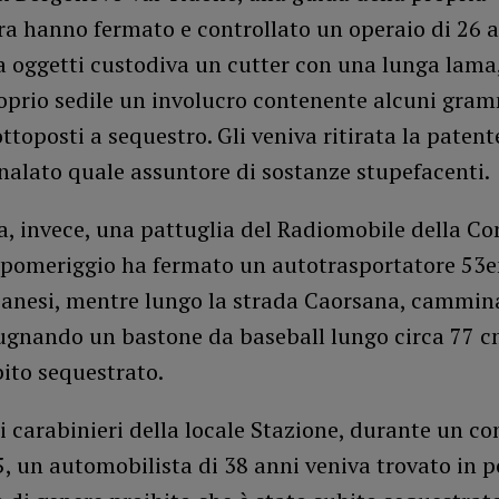
a hanno fermato e controllato un operaio di 26 a
a oggetti custodiva un cutter con una lunga lama
roprio sedile un involucro contenente alcuni gram
ttoposti a sequestro. Gli veniva ritirata la patent
nalato quale assuntore di sostanze stupefacenti.
a, invece, una pattuglia del Radiomobile della C
 pomeriggio ha fermato un autotrasportatore 53e
lbanesi, mentre lungo la strada Caorsana, cammin
ugnando un bastone da baseball lungo circa 77 c
ito sequestrato.
i carabinieri della locale Stazione, durante un co
5, un automobilista di 38 anni veniva trovato in p