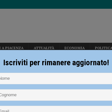
I A PIACENZA
ATTUALITÀ
ECONOMIA
POLITIC
erby con Fiorenzuola e Nibbiano
CALCIO
Iscriviti per rimanere aggiornato!
n: “Calo deciso delle temperature solo dopo ferragosto” – AUDIO
NOTIZIE
CRONACA PIACENZA
Sorpresi in auto con armi e oggetti
 denunciati
allerizza, in Largo Erfurt e Corso Europa: “sgomberati” dalla polizia locale
i in auto con armi e oggetti atti ad
re, tre denunciati
sul deflusso ecologico non possono mettere in ginocchio gli agricoltori”