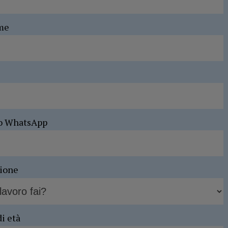
me
o WhatsApp
sione
di età