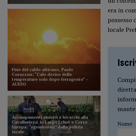
un coltell
era in com
possesso d
locale Pre
Iscr
Compil
dirett
inform
manten
Nome