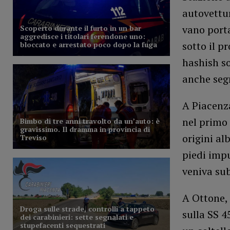
autovettur
vano port
sotto il p
hashish so
anche seg
A Piacenz
nel primo
origini a
piedi imp
veniva sub
A Ottone, 
sulla SS 4