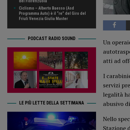
del Fiorenzuola
Ciclismo – Alberto Baesso (Asd
Programma Auto) è il “re” del Giro del
Friuli Venezia Giulia Master
PODCAST RADIO SOUND
Un operaio
autotraspo
atti ad of
I carabini
servizi pr
legalità h
abusivo di
LE PIÙ LETTE DELLA SETTIMANA
Nello spec
Stazione d