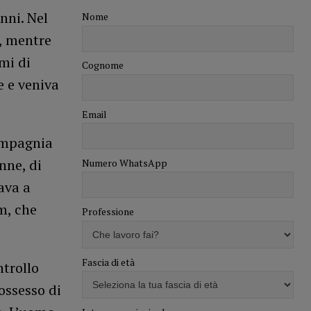
nni. Nel
Nome
, mentre
mi di
Cognome
e e veniva
Email
ompagnia
nne, di
Numero WhatsApp
ava a
m, che
Professione
Fascia di età
ntrollo
ossesso di