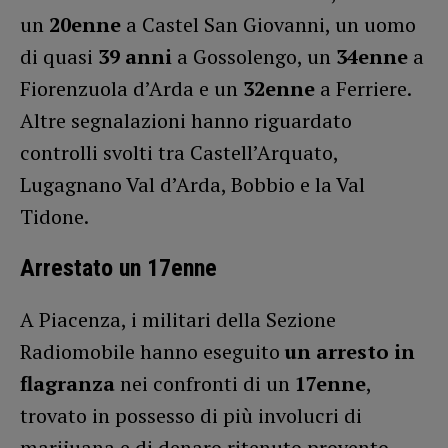
un
20enne
a Castel San Giovanni, un uomo
di quasi
39 anni
a Gossolengo, un
34enne
a
Fiorenzuola d’Arda e un
32enne
a Ferriere.
Altre segnalazioni hanno riguardato
controlli svolti tra Castell’Arquato,
Lugagnano Val d’Arda, Bobbio e la Val
Tidone.
Arrestato un 17enne
A Piacenza, i militari della Sezione
Radiomobile hanno eseguito
un arresto in
flagranza
nei confronti di un
17enne
,
trovato in possesso di più involucri di
marijuana e di denaro ritenuto provento