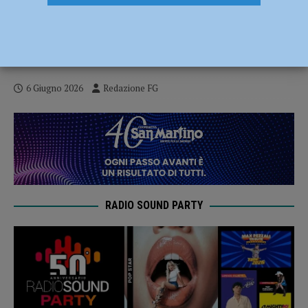
Droga, arrestato un 17enne. Settimana di
interventi: segnalate 13 persone e
sequestrata hashish, marijuana e cocaina
6 Giugno 2026
Redazione FG
RADIO SOUND PARTY