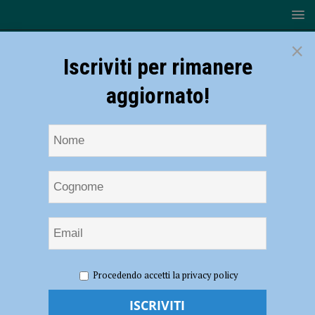
×
Iscriviti per rimanere
aggiornato!
HOME
NOTIZIE
CRONACA PIACENZA
Droga,
Procedendo accetti la privacy policy
arrestato un 17enne. Settimana di interventi: segnalate 13 persone e
sequestrata hashish, marijuana e cocaina