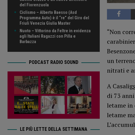
del Fiorenzuola
Ciclismo – Alberto Baesso (Asd
Programma Auto) è il “re” del Giro del
Friuli Venezia Giulia Master
“Non corre
Nuoto – Vittorino da Feltre in evidenza
agli Italiani Ragazzi con Pilla e
carabinier
Barbazza
Besenzone
un terreno
PODCAST RADIO SOUND
nitrati e 
A Casaligg
di 73 ann
letame in
letame ma 
L’accumul
LE PIÙ LETTE DELLA SETTIMANA