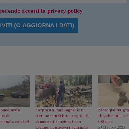
cedendo accetti la privacy policy
bbandonare
Sorpresi a “fare legna” in un
Raccoglie 700 gra
mpo di
terreno non di loro proprietà,
illegalmente, sa
zionato con 600
denunciati. Sanzionato un
500 euro
55enne: non aveva riseminato
30 Maggio 2023