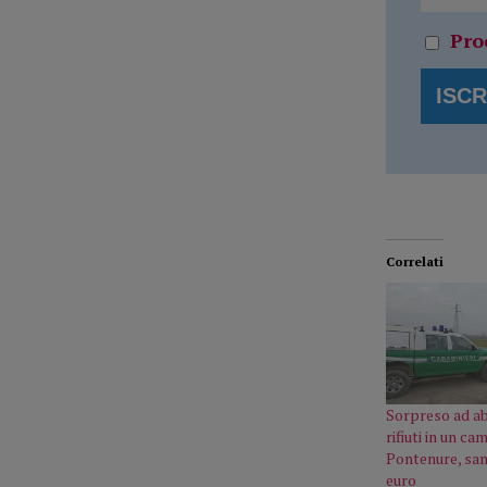
Pro
Correlati
Sorpreso ad a
rifiuti in un ca
Pontenure, san
euro