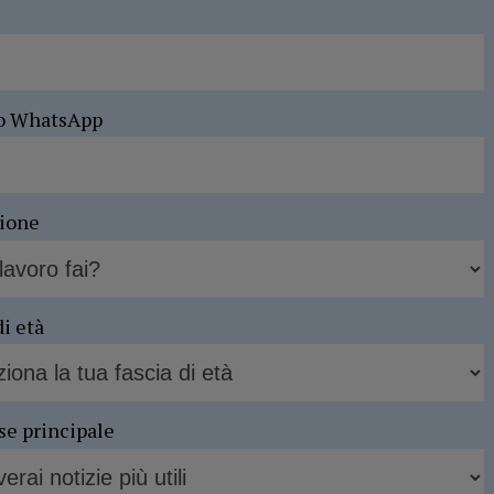
o WhatsApp
sione
di età
se principale