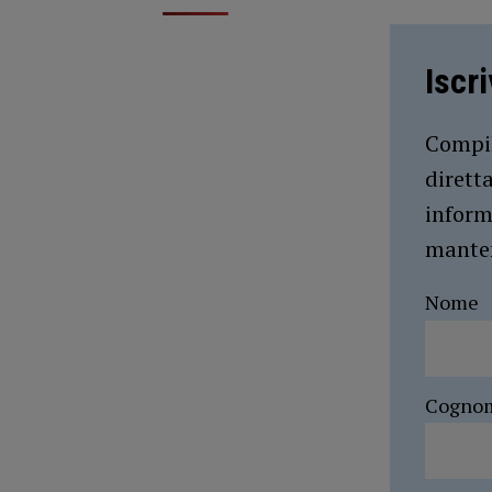
Iscr
Compil
dirett
inform
manten
Nome
Cogno