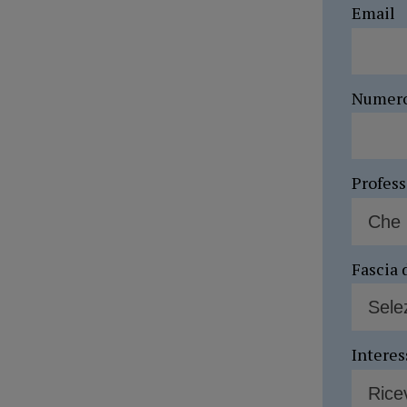
Email
Numer
Profes
Fascia 
Interes