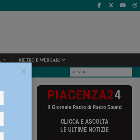
A
METEO E WEBCAM
×
PIACENZA2
4
gio di letame
Il Giornale Radio di Radio Sound
etame
CLICCA E ASCOLTA
LE ULTIME NOTIZIE