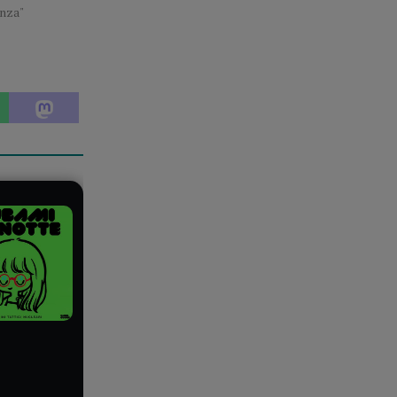
enza"