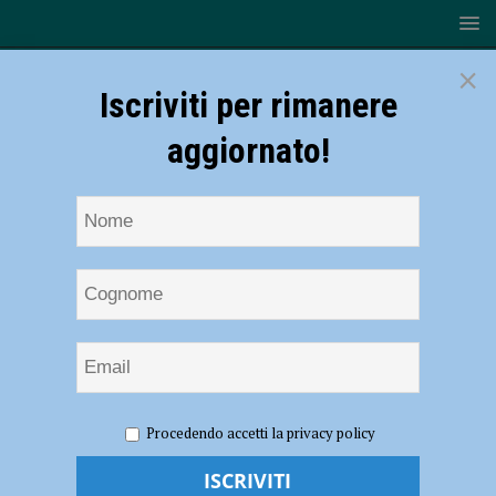
×
Iscriviti per rimanere
aggiornato!
HOME
NOTIZIE
ATTUALITÀ
Emergenza Ucraina,
Procedendo accetti la privacy policy
nel Piacentino arrivati oltre mille rifugiati in fuga dalla guerra
Emergenza Ucraina, nel Piacentino