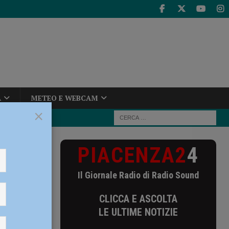
A
METEO E WEBCAM
×
PIACENZA2
4
la prova
Il Giornale Radio di Radio Sound
n la
CLICCA E ASCOLTA
entini.
LE ULTIME NOTIZIE
e