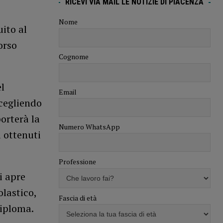
RICEVI VIA MAIL LE NOTIZIE DI PIACENZA
Nome
uito al
orso
Cognome
l
Email
scegliendo
orterà la
Numero WhatsApp
 ottenuti
Professione
i apre
lastico,
Fascia di età
diploma.