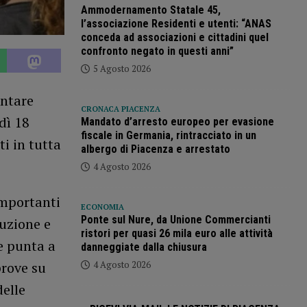
Ammodernamento Statale 45,
l’associazione Residenti e utenti: “ANAS
conceda ad associazioni e cittadini quel
confronto negato in questi anni”
5 Agosto 2026
ontare
CRONACA PIACENZA
dì 18
Mandato d’arresto europeo per evasione
fiscale in Germania, rintracciato in un
i in tutta
albergo di Piacenza e arrestato
4 Agosto 2026
importanti
ECONOMIA
Ponte sul Nure, da Unione Commercianti
ruzione e
ristori per quasi 26 mila euro alle attività
e punta a
danneggiate dalla chiusura
4 Agosto 2026
prove su
elle