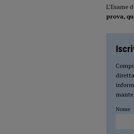
L’Esame d
prova, qu
Iscr
Compil
dirett
inform
manten
Nome