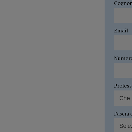
Cogno
Email
Numer
Profes
Fascia 