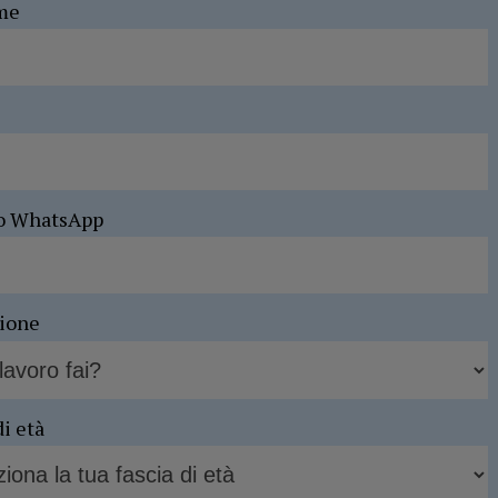
me
o WhatsApp
sione
di età