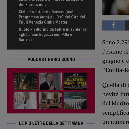
del Fiorenzuola
Ciclismo – Alberto Baesso (Asd
Programma Auto) è il “re” del Giro del
Friuli Venezia Giulia Master
Nuoto – Vittorino da Feltre in evidenza
agli Italiani Ragazzi con Pilla e
Barbazza
Sono 2.299
l’esame di
PODCAST RADIO SOUND
giugno e 
l’Emilia-
Quella di
novità int
del Merito
semplifica
un numero
LE PIÙ LETTE DELLA SETTIMANA