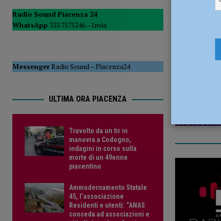
[ 5 Agosto 2026 ]
Ammodernamento Statale 45, l’associazi
Radio Sound Piacenza 24
WhatsApp
333 7575246 –
Invia
confronto negato in questi anni”
ATTUALITÀ
17 Giugno 
Messenger
Radio Sound
–
Piacenza24
ULTIMA ORA PIACENZA
Travolto da un tir in
manovra a Codogno,
indagini in corso sulla
morte di un 49enne
piacentino
Ammodernamento Statale
45, l’associazione
Residenti e utenti: “ANAS
conceda ad associazioni e