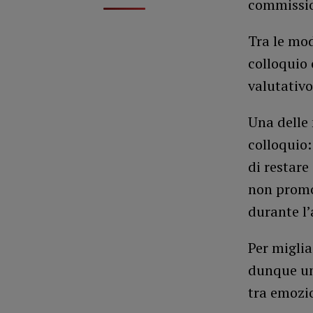
commissio
Tra le mod
colloquio
valutativo
Una delle 
colloquio:
di restare
non promo
durante l’
Per miglia
dunque una
tra emozio