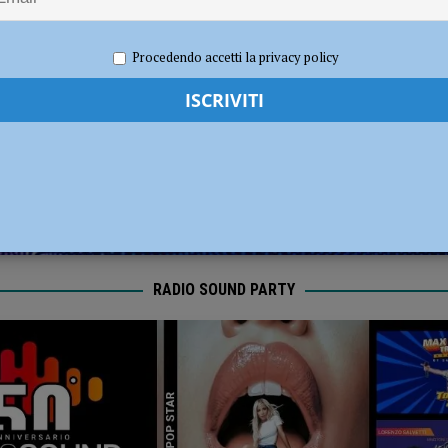
one Residenti e utenti: “ANAS conceda ad associazioni e cittadini quel
2026
Redazione FG
Attualità
Procedendo accetti la privacy policy
RADIO SOUND PARTY