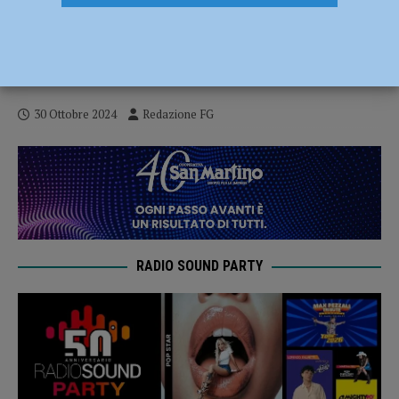
Falso trading online, una truffa sempre
più frequente: “Attenzione alle promesse
di facili guadagni”
30 Ottobre 2024
Redazione FG
RADIO SOUND PARTY