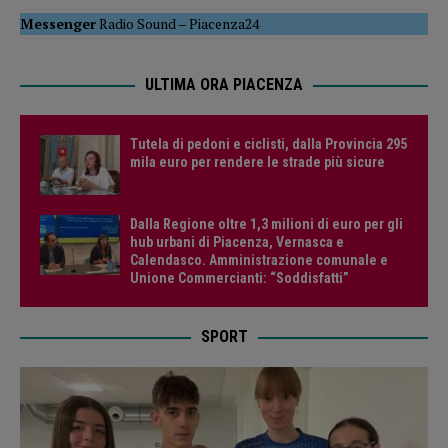
Messenger
Radio Sound
–
Piacenza24
ULTIMA ORA PIACENZA
Tutela di pedoni e ciclisti, dalla Provincia 295
mila euro per rendere le strade più sicure
Dalla Regione oltre 1,3 milioni di euro per gli
hub urbani di Piacenza, Vernasca e
Calendasco. Amministrazione comunale e
Unione Commercianti: “Soddisfatti”
SPORT