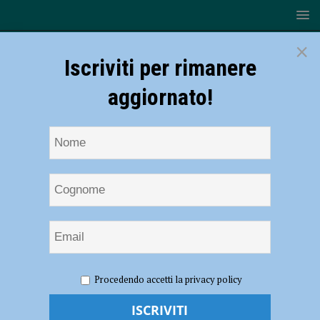
×
Iscriviti per rimanere
aggiornato!
HOME
NOTIZIE
CRONACA PIACENZA
Falso
Procedendo accetti la privacy policy
trading online, una truffa sempre più frequente: “Attenzione alle
promesse di facili guadagni”