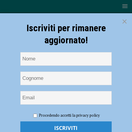
×
Iscriviti per rimanere
aggiornato!
HOME
NOTIZIE
ATTUALITÀ
Fausto Biloslavo
Procedendo accetti la privacy policy
ospite al Fol in Fest: “Immigrazione incontrollata alimentata da
trafficanti”