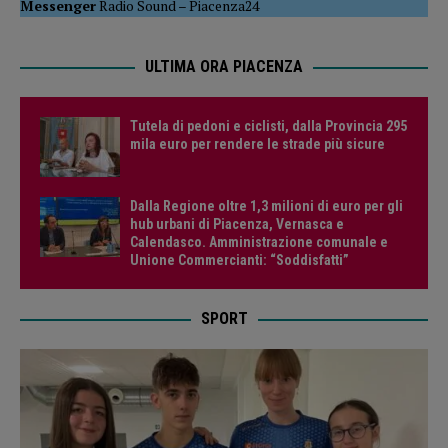
Messenger
Radio Sound
–
Piacenza24
ULTIMA ORA PIACENZA
Tutela di pedoni e ciclisti, dalla Provincia 295
mila euro per rendere le strade più sicure
Dalla Regione oltre 1,3 milioni di euro per gli
hub urbani di Piacenza, Vernasca e
Calendasco. Amministrazione comunale e
Unione Commercianti: “Soddisfatti”
SPORT