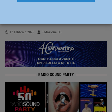
Fausto Biloslavo ospite al Fol in Fest:
“Immigrazione incontrollata alimentata da
trafficanti”
17 Febbraio 2025
Redazione FG
RADIO SOUND PARTY