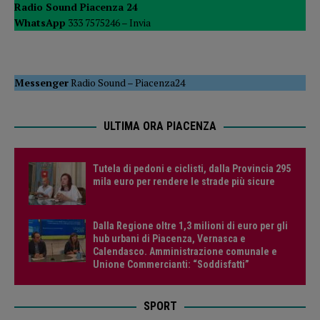
Radio Sound Piacenza 24
WhatsApp
333 7575246 –
Invia
Messenger
Radio Sound
–
Piacenza24
ULTIMA ORA PIACENZA
Tutela di pedoni e ciclisti, dalla Provincia 295
mila euro per rendere le strade più sicure
Dalla Regione oltre 1,3 milioni di euro per gli
hub urbani di Piacenza, Vernasca e
Calendasco. Amministrazione comunale e
Unione Commercianti: “Soddisfatti”
SPORT