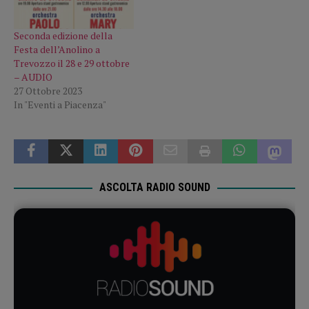
Seconda edizione della
Festa dell’Anolino a
Trevozzo il 28 e 29 ottobre
– AUDIO
27 Ottobre 2023
In "Eventi a Piacenza"
ASCOLTA RADIO SOUND