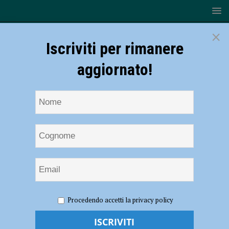
×
Iscriviti per rimanere
aggiornato!
HOME
NOTIZIE
ATTUALITÀ
Festa dell’anolino a
Procedendo accetti la privacy policy
Trevozzo un successo tra convivialità e solidarietà
Festa dell’anolino a Trevozzo un successo