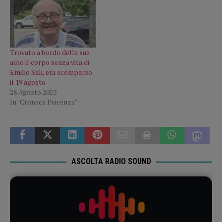
Trovato a bordo della sua
auto il corpo senza vita di
Emilio Sali, era scomparso
il 19 agosto
28 Agosto 2023
In "Cronaca Piacenza"
ASCOLTA RADIO SOUND