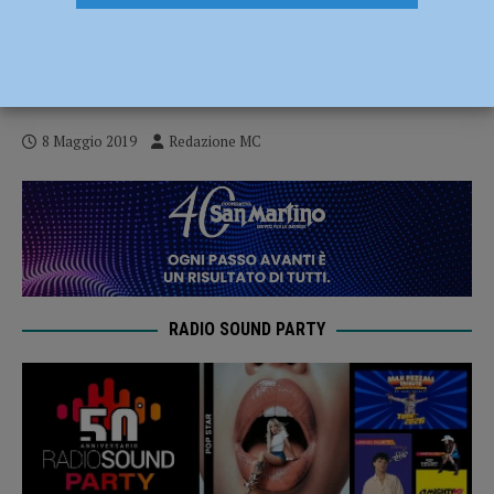
Fiera dell’Agricoltura e del Pastoralismo,
l’11 e 12 maggio a Castelnuovo Bocca
D’Adda
8 Maggio 2019
Redazione MC
RADIO SOUND PARTY