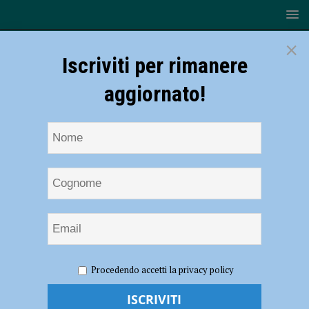
×
Iscriviti per rimanere
aggiornato!
HOME
NOTIZIE
EVENTI A PIACENZA
Fiera
Procedendo accetti la privacy policy
dell’Agricoltura e del Pastoralismo, l’11 e 12 maggio a Castelnuovo
Bocca D’Adda