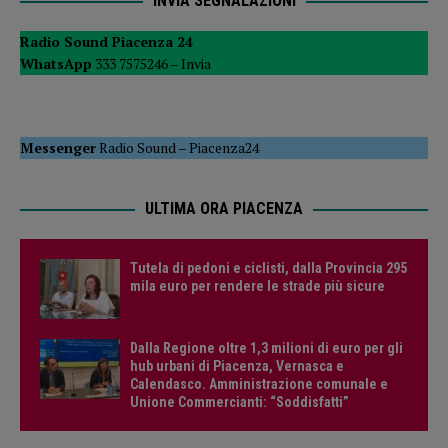
INVIA SEGNALAZIONI
Radio Sound Piacenza 24
WhatsApp
333 7575246 –
Invia
Messenger
Radio Sound
–
Piacenza24
ULTIMA ORA PIACENZA
Tutela di pedoni e ciclisti, dalla Provincia 295
mila euro per rendere le strade più sicure
Dalla Regione oltre 1,3 milioni di euro per gli
hub urbani di Piacenza, Vernasca e
Calendasco. Amministrazione comunale e
Unione Commercianti: “Soddisfatti”