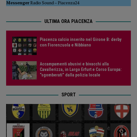
Messenger
Radio Sound
–
Piacenza24
ULTIMA ORA PIACENZA
Piacenza calcio inserito nel Girone B: derby
con Fiorenzuola e Nibbiano
Accampamenti abusivi e bivacchi alla
Cavallerizza, in Largo Erfurt e Corso Europa:
“sgomberati” dalla polizia locale
SPORT