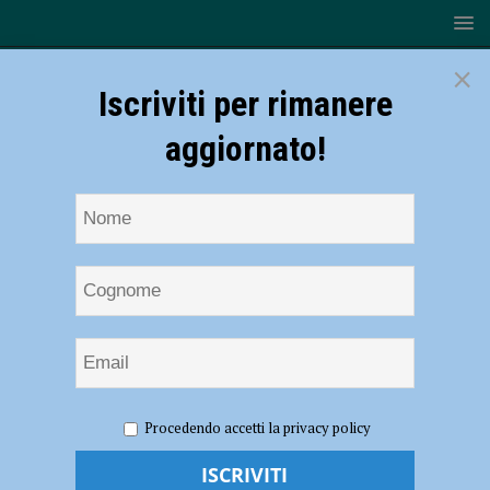
×
Iscriviti per rimanere
aggiornato!
HOME
NOTIZIE
SPORT
BASKET
Fiorenzuola
Procedendo accetti la privacy policy
Bees: contro la JuVi Cremona ora si vuole fare bottino pieno
Fiorenzuola Bees: contro la JuVi Cremona