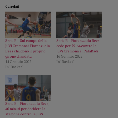
Correlati
Serie B – Sul campo della
Serie B – Fiorenzuola Bees
JuVi Cremona i Fiorenzuola
cede per 79-64 contro la
Bees chiudono il proprio
JuVi Cremona al PalaRadi
girone di andata
16 Gennaio 2022
14 Gennaio 2022
In "Basket"
In "Basket"
Serie B – Fiorenzuola Bees,
40 minuti per decidere la
stagione contro la JuVi