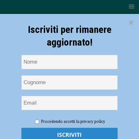
×
Iscriviti per rimanere
aggiornato!
HOME
NOTIZIE
CRONACA PIACENZA
Fuori strada
Procedendo accetti la privacy policy
con la moto nei pressi di Farini: grave una donna, ferito il marito
Fuori strada con la moto nei pressi di