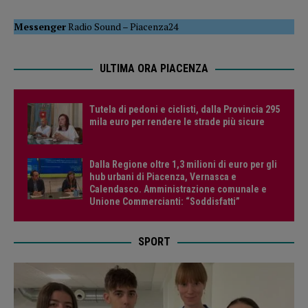
Messenger
Radio Sound
–
Piacenza24
ULTIMA ORA PIACENZA
Tutela di pedoni e ciclisti, dalla Provincia 295
mila euro per rendere le strade più sicure
Dalla Regione oltre 1,3 milioni di euro per gli
hub urbani di Piacenza, Vernasca e
Calendasco. Amministrazione comunale e
Unione Commercianti: “Soddisfatti”
SPORT