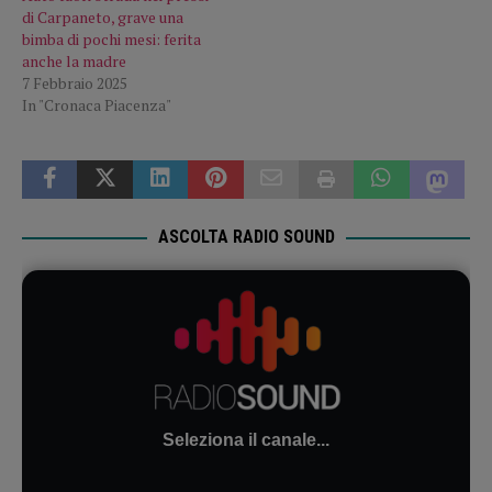
di Carpaneto, grave una
bimba di pochi mesi: ferita
anche la madre
7 Febbraio 2025
In "Cronaca Piacenza"
ASCOLTA RADIO SOUND
Seleziona il canale...