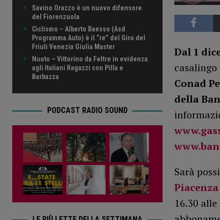
Savino Orazzo è un nuovo difensore
del Fiorenzuola
Ciclismo – Alberto Baesso (Asd
Programma Auto) è il “re” del Giro del
Friuli Venezia Giulia Master
Dal 1 di
Nuoto – Vittorino da Feltre in evidenza
casalingo 
agli Italiani Ragazzi con Pilla e
Barbazza
Conad Pe
della Ban
PODCAST RADIO SOUND
informazio
www.gass
www.banc
Sarà possi
Piacenza
16.30 alle 
abbonament
LE PIÙ LETTE DELLA SETTIMANA