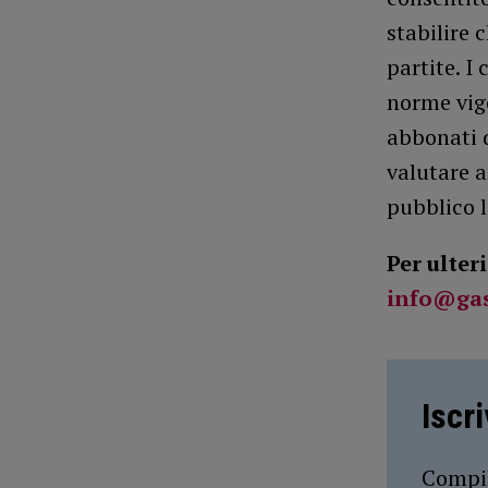
stabilire c
partite. I
norme vig
abbonati d
valutare 
pubblico 
Per ulter
info@gas
Iscr
Compil