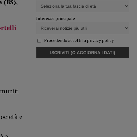
 (BS),
Interesse principale
rtelli
Procedendo accetti la privacy policy
 muniti
Società e
à a