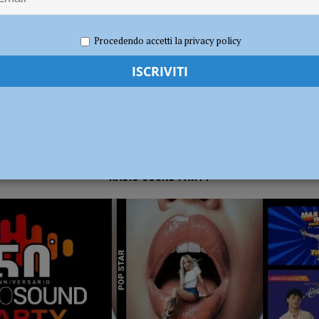
re 2021
Carlofilippo Vardelli
Sport
,
Volley
dI): “Verificare subito la situazione nella provincia di Piacenza”
POLITICA
Procedendo accetti la privacy policy
RADIO SOUND PARTY