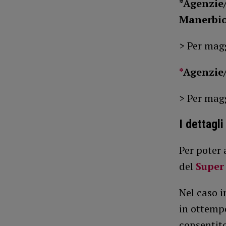
*Agenzie/
Manerbio
> Per mag
*
Agenzie/
> Per mag
I dettagli
Per poter 
del
Super
Nel caso i
in ottempe
consentito