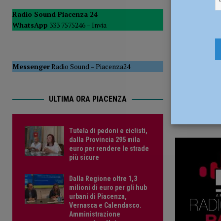
30 Novemb
POLITICA
Radio Sound Piacenza 24
WhatsApp
333 7575246 –
Invia
[ 5 Agosto 2026 ]
Caldo estremo e asili nido, Tagliaferri (F
Messenger
Radio Sound
–
Piacenza24
ULTIMA ORA PIACENZA
Tutela di pedoni e ciclisti,
dalla Provincia 295 mila
euro per rendere le strade
più sicure
Dalla Regione oltre 1,3
milioni di euro per gli hub
urbani di Piacenza,
Vernasca e Calendasco.
Amministrazione