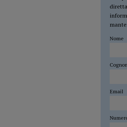
dirett
inform
manten
Nome
Cogno
Email
Numer