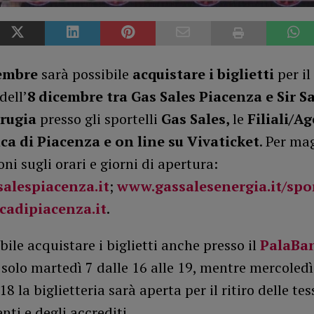
cembre
sarà possibile
acquistare i biglietti
per il
dell’
8 dicembre tra Gas Sales Piacenza e Sir S
rugia
presso
gli sportelli
Gas Sales,
le
Filiali/A
ca di Piacenza e on line su Vivaticket
. Per ma
ni sugli orari e giorni di apertura:
alespiacenza.it
;
www.gassalesenergia.it/spor
adipiacenza.it
.
bile acquistare i biglietti anche presso il
PalaBa
solo martedì 7 dalle 16 alle 19, mentre mercoledì
18 la biglietteria sarà aperta per il ritiro delle tes
i e degli accrediti.