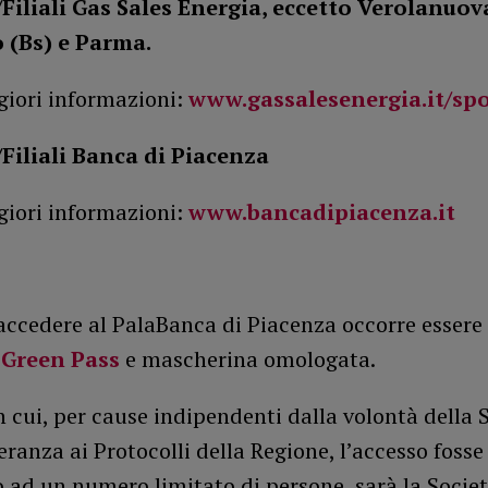
Filiali Gas Sales Energia, eccetto Verolanuova
 (Bs) e Parma.
giori informazioni:
www.gassalesenergia.it/spo
Filiali
Banca di Piacenza
giori informazioni:
www.bancadipiacenza.it
accedere al PalaBanca di Piacenza occorre essere
 Green Pass
e mascherina omologata.
n cui, per cause indipendenti dalla volontà della 
ranza ai Protocolli della Regione, l’accesso fosse
 ad un numero limitato di persone, sarà la Societ