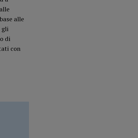
alle
 base alle
gli
o di
tati con