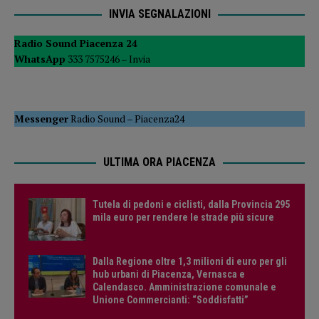
INVIA SEGNALAZIONI
Radio Sound Piacenza 24
WhatsApp
333 7575246 –
Invia
Messenger
Radio Sound
–
Piacenza24
ULTIMA ORA PIACENZA
Tutela di pedoni e ciclisti, dalla Provincia 295
mila euro per rendere le strade più sicure
Dalla Regione oltre 1,3 milioni di euro per gli
hub urbani di Piacenza, Vernasca e
Calendasco. Amministrazione comunale e
Unione Commercianti: “Soddisfatti”