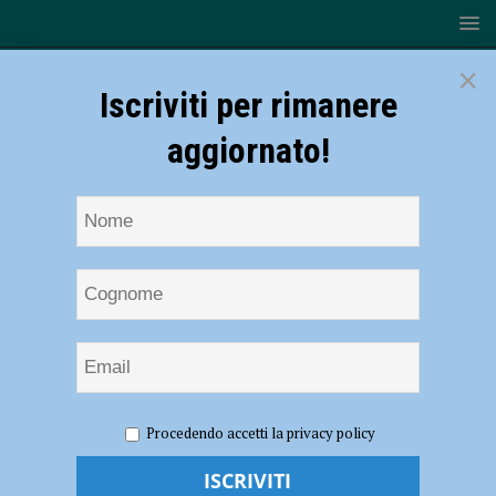
×
Iscriviti per rimanere
aggiornato!
HOME
NOTIZIE
ATTUALITÀ
Il generale Figliuolo a
Procedendo accetti la privacy policy
Piacenza il 9 settembre, concerto serale e cerimonia nel cortile
monumentale di Palazzo Farnese