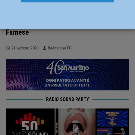
Il generale Figliuolo a Piacenza il 9
settembre, concerto serale e cerimonia
nel cortile monumentale di Palazzo
Farnese
21 Agosto 2021
Redazione FG
RADIO SOUND PARTY