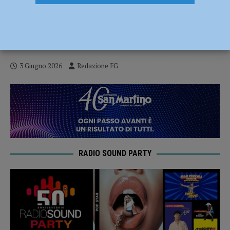
“Giornata del Tricolore” dell’ASD CVSP:
tra passione e sostegno alle giovani
generazioni
3 Giugno 2026
Redazione FG
RADIO SOUND PARTY