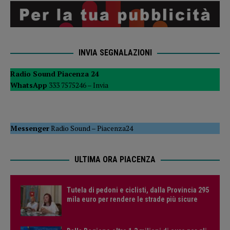
INVIA SEGNALAZIONI
Radio Sound Piacenza 24
WhatsApp
333 7575246 –
Invia
Messenger
Radio Sound
–
Piacenza24
ULTIMA ORA PIACENZA
Tutela di pedoni e ciclisti, dalla Provincia 295
mila euro per rendere le strade più sicure