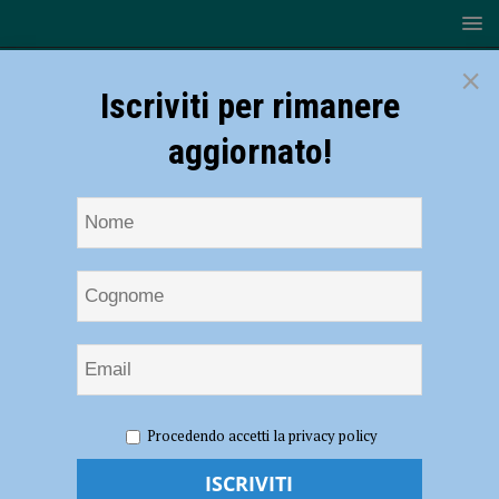
×
Iscriviti per rimanere
aggiornato!
HOME
NOTIZIE
ATTUALITÀ
“Giornata del
Procedendo accetti la privacy policy
Tricolore” dell’ASD CVSP: tra passione e sostegno alle giovani
generazioni