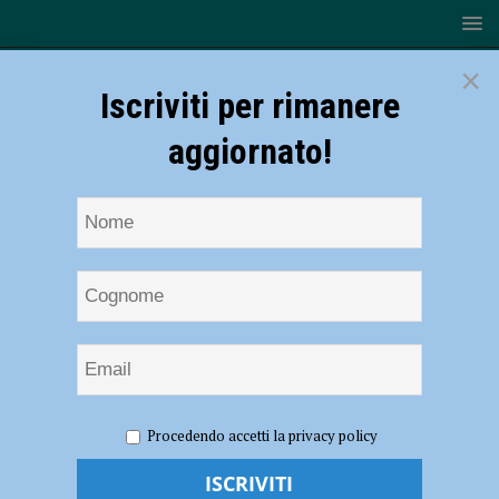
×
Iscriviti per rimanere
aggiornato!
HOME
NOTIZIE
ATTUALITÀ
Giorno del Tricolore
Procedendo accetti la privacy policy
per il Club Veicoli Storici di Piacenza
Giorno del Tricolore per il Club Veicoli