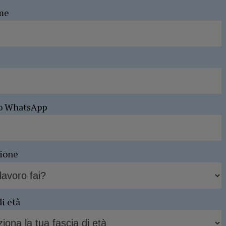
me
o WhatsApp
sione
di età