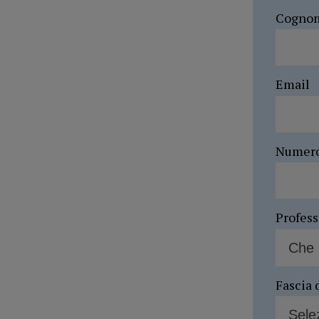
Cogno
Email
Numer
Profes
Fascia 