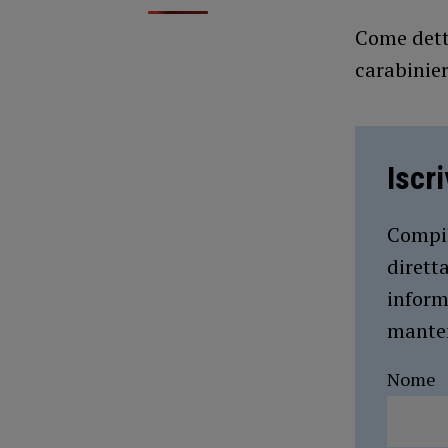
Come detto
carabinier
Iscr
Compil
dirett
inform
manten
Nome