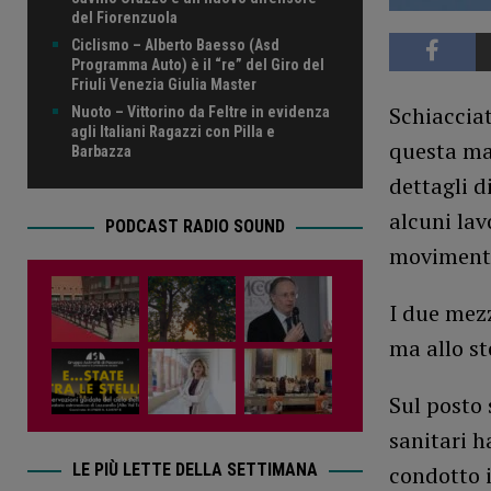
del Fiorenzuola
Ciclismo – Alberto Baesso (Asd
Programma Auto) è il “re” del Giro del
Friuli Venezia Giulia Master
Schiacciat
Nuoto – Vittorino da Feltre in evidenza
agli Italiani Ragazzi con Pilla e
questa mat
Barbazza
dettagli d
alcuni lav
PODCAST RADIO SOUND
moviment
I due mezz
ma allo st
Sul posto 
sanitari h
LE PIÙ LETTE DELLA SETTIMANA
condotto i