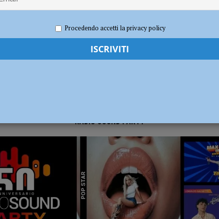
per gli hub urbani di Piacenza, Vernasca e Calendasco. Amministrazione
021
Redazione FG
Cronaca Piacenza
TICA
Procedendo accetti la privacy policy
i fondi per il Distretto di Ponente”
POLITICA
RADIO SOUND PARTY