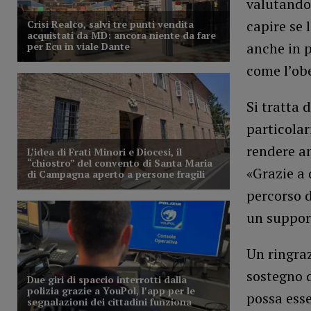
valutando
capire se
anche in p
come l’obe
Si tratta 
particolar
rendere an
«Grazie a 
percorso d
un suppor
Un ringraz
sostegno d
possa esse