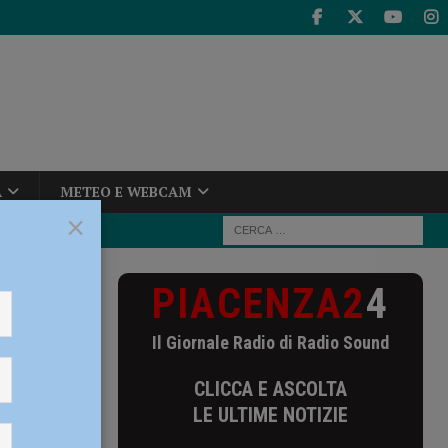
A
METEO E WEBCAM
×
PIACENZA2
4
ione clinica e
Il Giornale Radio di Radio Sound
izione
CLICCA E ASCOLTA
 unit
LE ULTIME NOTIZIE