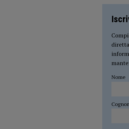
Iscr
Compil
dirett
inform
manten
Nome
Cogno