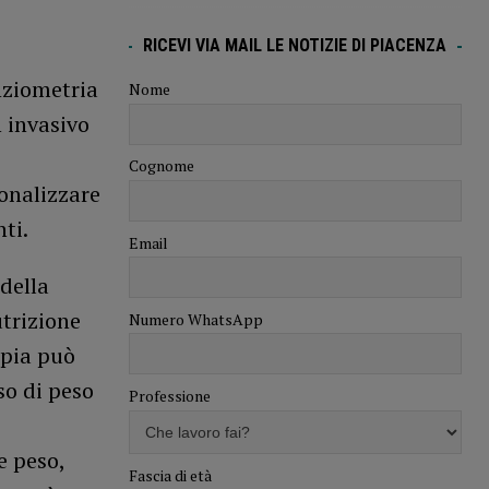
RICEVI VIA MAIL LE NOTIZIE DI PIACENZA
nziometria
Nome
 invasivo
Cognome
sonalizzare
ti.
Email
della
utrizione
Numero WhatsApp
apia può
so di peso
Professione
e peso,
Fascia di età