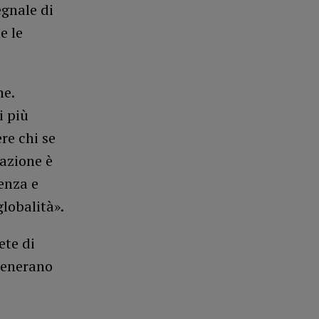
gnale di
e le
ne.
i più
ere chi se
azione è
enza e
lobalità».
ete di
 generano