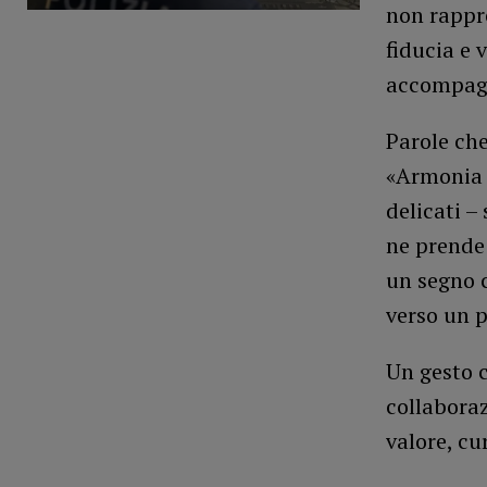
non rappr
fiducia e 
accompagn
Parole che
«Armonia 
delicati –
ne prende 
un segno c
verso un p
Un gesto c
collaboraz
valore, cu