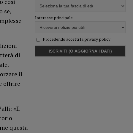
o così
o se,
Interesse principale
omplesse
Procedendo accetti la privacy policy
dizioni
tterà di
ale.
orzare il
 offrire
lli: «Il
torio
come questa