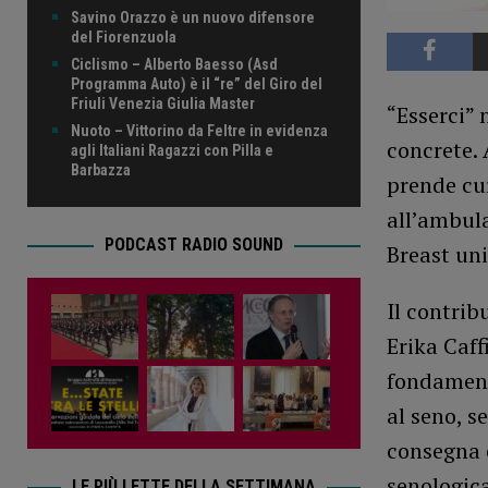
Savino Orazzo è un nuovo difensore
del Fiorenzuola
Ciclismo – Alberto Baesso (Asd
Programma Auto) è il “re” del Giro del
Friuli Venezia Giulia Master
“Esserci” 
Nuoto – Vittorino da Feltre in evidenza
concrete. 
agli Italiani Ragazzi con Pilla e
Barbazza
prende cu
all’ambula
PODCAST RADIO SOUND
Breast uni
Il contrib
Erika Caff
fondamenta
al seno, s
consegna e
senologica
LE PIÙ LETTE DELLA SETTIMANA