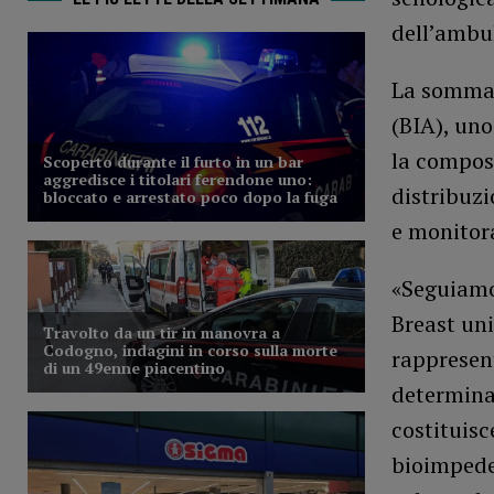
dell’ambul
La somma 
(BIA), un
la compos
distribuzi
e monitora
«Seguiamo 
Breast uni
rappresen
determinar
costituisc
bioimpeden