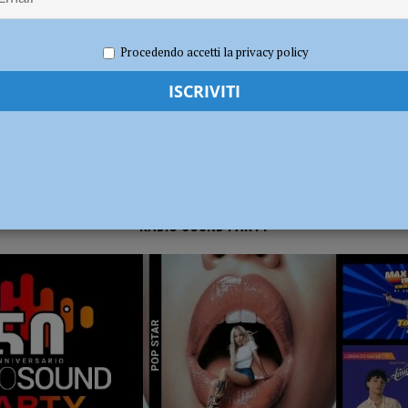
026
Redazione FG
Attualità
ia 295 mila euro per rendere le strade più sicure
ATTUALITÀ
Procedendo accetti la privacy policy
RADIO SOUND PARTY