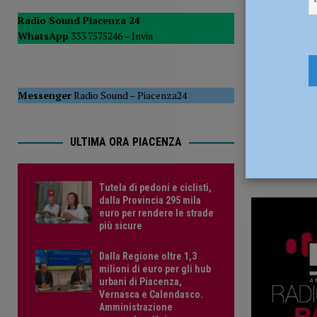
23 Aprile 2
del Consiglio
POLITICA
Radio Sound Piacenza 24
WhatsApp
333 7575246 –
Invia
[ 5 Agosto 2026 ]
Tutela di pedoni e ciclisti, dalla Provinc
Messenger
Radio Sound
–
Piacenza24
ULTIMA ORA PIACENZA
Tutela di pedoni e ciclisti,
dalla Provincia 295 mila
euro per rendere le strade
più sicure
Dalla Regione oltre 1,3
milioni di euro per gli hub
urbani di Piacenza,
Vernasca e Calendasco.
Amministrazione