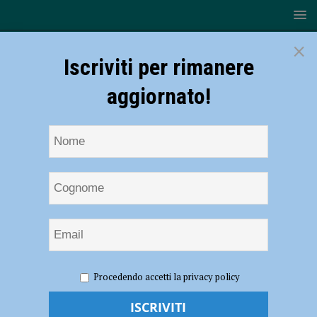
×
Iscriviti per rimanere
aggiornato!
HOME
NOTIZIE
CRONACA PIACENZA
Scatta
Procedendo accetti la privacy policy
l’allarme a Borgo Faxhall, il ladro tenta di nascondersi ma viene
scoperto: arrestato