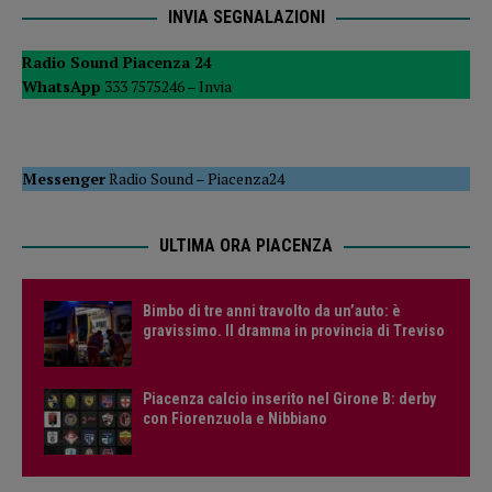
INVIA SEGNALAZIONI
Radio Sound Piacenza 24
WhatsApp
333 7575246 –
Invia
Messenger
Radio Sound
–
Piacenza24
ULTIMA ORA PIACENZA
Bimbo di tre anni travolto da un’auto: è
gravissimo. Il dramma in provincia di Treviso
Piacenza calcio inserito nel Girone B: derby
con Fiorenzuola e Nibbiano