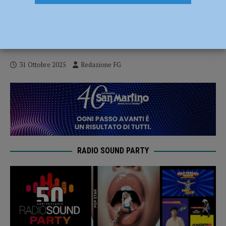
Scatta l’allarme a Borgo Faxhall, il ladro
tenta di nascondersi ma viene scoperto:
arrestato
31 Ottobre 2025
Redazione FG
RADIO SOUND PARTY