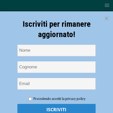
×
Iscriviti per rimanere
aggiornato!
HOME
NOTIZIE
POLITICA
Scuola, il Pd risponde a
Procedendo accetti la privacy policy
Galvani: “Risultati non se ne sono visti”
Scuola, il Pd risponde a Galvani: “Risultati