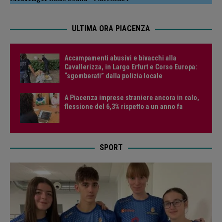
ULTIMA ORA PIACENZA
Accampamenti abusivi e bivacchi alla
Cavallerizza, in Largo Erfurt e Corso Europa:
“sgomberati” dalla polizia locale
A Piacenza imprese straniere ancora in calo,
flessione del 6,3% rispetto a un anno fa
SPORT