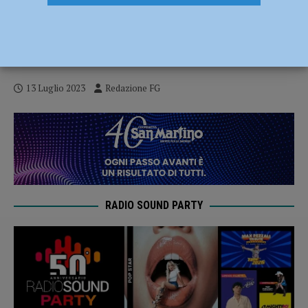
Inflazione, Confcommercio: “Alzare i
tassi d’interesse? La cura è peggio della
malattia” – AUDIO
13 Luglio 2023
Redazione FG
RADIO SOUND PARTY