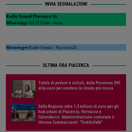
INVIA SEGNALAZIONI
Radio Sound Piacenza 24
WhatsApp
333 7575246 –
Invia
Messenger
Radio Sound
–
Piacenza24
ULTIMA ORA PIACENZA
Tutela di pedoni e ciclisti, dalla Provincia 295
mila euro per rendere le strade più sicure
Dalla Regione oltre 1,3 milioni di euro per gli
hub urbani di Piacenza, Vernasca e
Calendasco. Amministrazione comunale e
Unione Commercianti: “Soddisfatti”