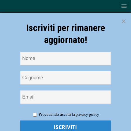
×
Iscriviti per rimanere
aggiornato!
HOME
NOTIZIE
ECONOMIA
Inflazione,
Procedendo accetti la privacy policy
Confcommercio: “Alzare i tassi d’interesse? La cura è peggio della
malattia” – AUDIO