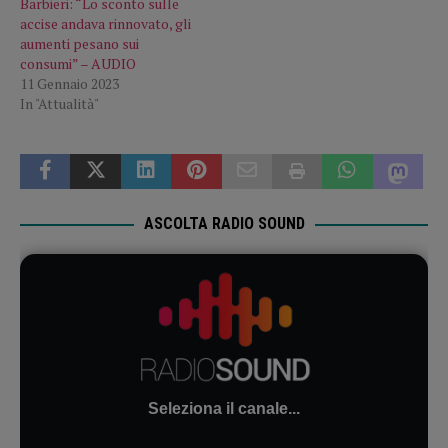
Barbieri: “Lo sconto sulle
accise andava rinnovato, gli
aumenti pesano sui
consumi” – AUDIO
11 Gennaio 2023
In "Attualità"
ASCOLTA RADIO SOUND
Seleziona il canale...