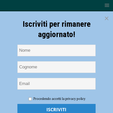
×
Iscriviti per rimanere
aggiornato!
HOME
NOTIZIE
CRONACA PIACENZA
Infortunio
Procedendo accetti la privacy policy
sul lavoro a Roveleto, operaio ferito al volto
Infortunio sul lavoro a Roveleto, operaio