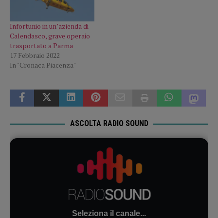
Infortunio in un’azienda di
Calendasco, grave operaio
trasportato a Parma
17 Febbraio 2022
In "Cronaca Piacenza"
ASCOLTA RADIO SOUND
Seleziona il canale...