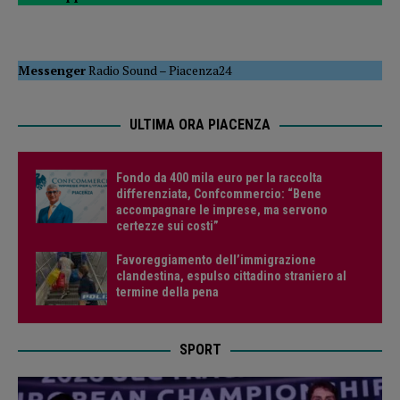
Messenger
Radio Sound
–
Piacenza24
ULTIMA ORA PIACENZA
Fondo da 400 mila euro per la raccolta
differenziata, Confcommercio: “Bene
accompagnare le imprese, ma servono
certezze sui costi”
Favoreggiamento dell’immigrazione
clandestina, espulso cittadino straniero al
termine della pena
SPORT