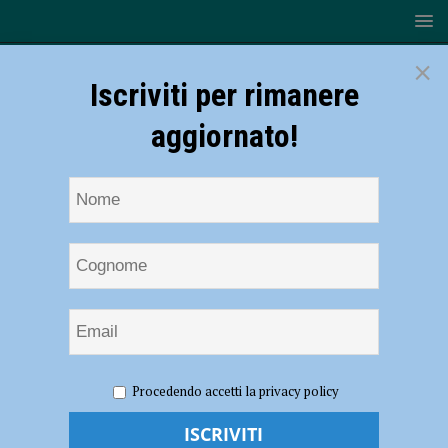
×
Iscriviti per rimanere
aggiornato!
HOME
NOTIZIE
ATTUALITÀ
Inps, semplificata la
Procedendo accetti la privacy policy
verifica per avere l’accredito della prestazione in Banca o alle Poste
Inps, semplificata la verifica per avere