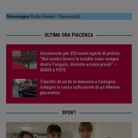
Messenger
Radio Sound
–
Piacenza24
ULTIMA ORA PIACENZA
Giuramento per 232 nuovi agenti di polizia:
“Nel nostro lavoro le insidie sono sempre
dietro l’angolo, dovrete essere pronti” –
AUDIO e FOTO
Travolto da un tir in manovra a Codogno,
indagini in corso sulla morte di un 49enne
piacentino
SPORT