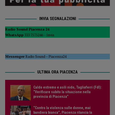
INVIA SEGNALAZIONI
Radio Sound Piacenza 24
WhatsApp
333 7575246 –
Invia
Messenger
Radio Sound
–
Piacenza24
ULTIMA ORA PIACENZA
Caldo estremo e asili nido, Tagliaferri (FdI):
“Verificare subito la situazione nella
provincia di Piacenza”
“Contro la violenza sulle donne, mai
bandiera bianca”, Piacenza rilancia la