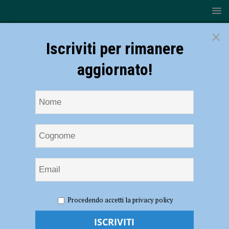
×
Iscriviti per rimanere
aggiornato!
HOME
NOTIZIE
CRONACA PIACENZA
Travolto da
Procedendo accetti la privacy policy
un’auto in via Colombo
Travolto da un’auto in via Colombo