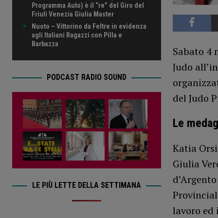
Programma Auto) è il “re” del Giro del
Friuli Venezia Giulia Master
Nuoto – Vittorino da Feltre in evidenza
agli Italiani Ragazzi con Pilla e
Barbazza
Sabato 4 m
Judo all’i
PODCAST RADIO SOUND
organizzat
del Judo P
Le medagl
Katia Ors
Giulia Ve
d’Argento 
LE PIÙ LETTE DELLA SETTIMANA
Provincial
lavoro ed 