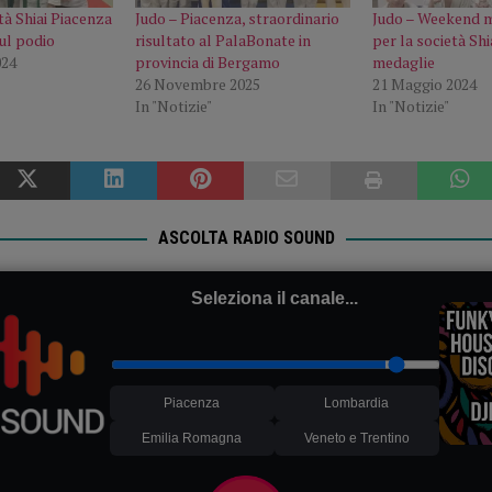
tà Shiai Piacenza
Judo – Piacenza, straordinario
Judo – Weekend m
sul podio
risultato al PalaBonate in
per la società Shi
024
provincia di Bergamo
medaglie
26 Novembre 2025
21 Maggio 2024
In "Notizie"
In "Notizie"
ASCOLTA RADIO SOUND
Seleziona il canale...
Piacenza
Lombardia
Emilia Romagna
Veneto e Trentino