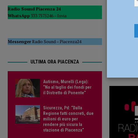
10 Maggio
del Consiglio
POLITICA
Radio Sound Piacenza 24
WhatsApp
333 7575246 –
Invia
[ 5 Agosto 2026 ]
La Sagra della Pasta Frolla a Pecorara: t
Messenger
Radio Sound
–
Piacenza24
ULTIMA ORA PIACENZA
Autismo, Murelli (Lega):
“No al taglio dei fondi per
il Distretto di Ponente”
Sicurezza, Pd: “Dalla
Regione fatti concreti, due
milioni di euro per
rendere più sicura la
stazione di Piacenza”