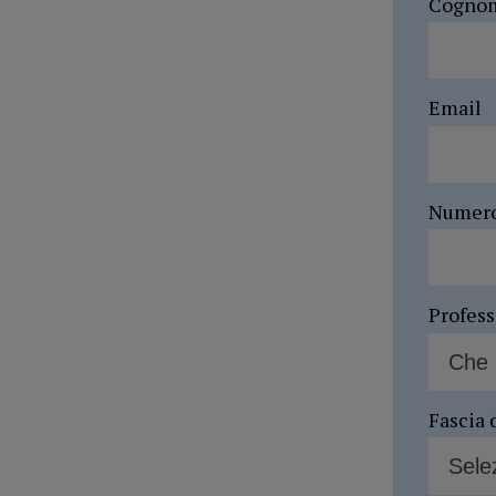
Cogno
Email
Numer
Profes
Fascia 