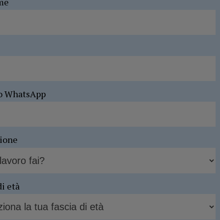
me
o WhatsApp
sione
di età