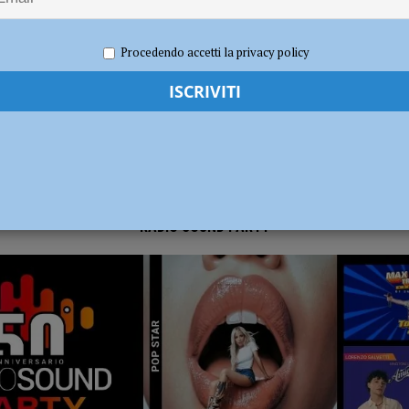
 2024
Carlofilippo Vardelli
Notizie
,
Sport
radizione, divertimento e oltre 300 in cammino con le lanterne
ATTUALITÀ
Procedendo accetti la privacy policy
RADIO SOUND PARTY