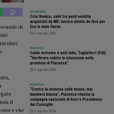
ECONOMIA
Crisi Realco, salvi tre punti vendita
acquistati da MD: ancora niente da fare per
ovanile di
Ecu in viale Dante
5 Agosto 2026
isti
tacolori
POLITICA
a.
Caldo estremo e asili nido, Tagliaferri (FdI):
“Verificare subito la situazione nella
provincia di Piacenza”
5 Agosto 2026
nto,
a
POLITICA
“Contro la violenza sulle donne, mai
egato
bandiera bianca”, Piacenza rilancia la
campagna nazionale di Anci e Presidenza
mia il
del Consiglio
mente e che
5 Agosto 2026