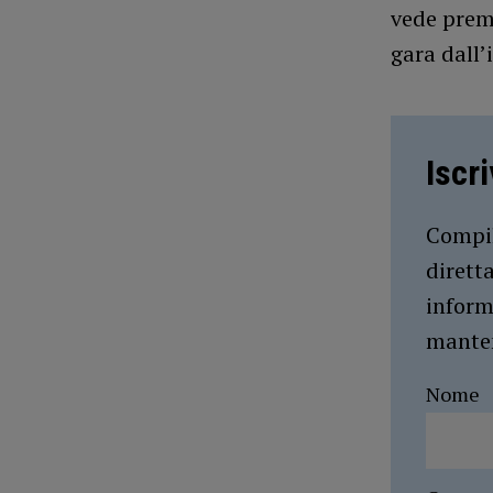
vede premi
gara dall
Iscr
Compil
dirett
inform
manten
Nome