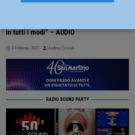
La Juve Next Gen batte il Piacenza 2-0,
per i biancorossi ora è ancora più in
salita. Matteassi: “Proveremo a salvarci
in tutti i modi” – AUDIO
5 Febbraio 2023
Andrea Crosali
RADIO SOUND PARTY