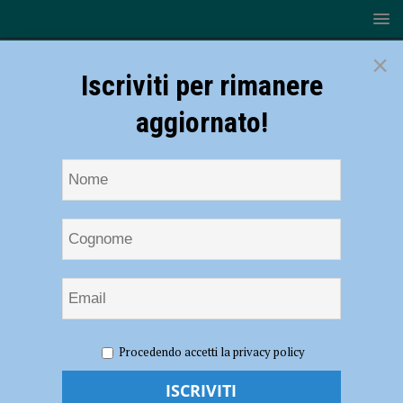
×
Iscriviti per rimanere
aggiornato!
HOME
NOTIZIE
SPORT
CALCIO
La Juve
Procedendo accetti la privacy policy
Next Gen batte il Piacenza 2-0, per i biancorossi ora è ancora più in
salita. Matteassi: “Proveremo a salvarci in tutti i modi” – AUDIO