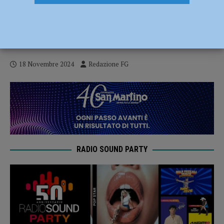
​Dalle medie alle superiori: giovedì 21 e
venerdì 22 novembre torna la kermesse
dell’orientamento in ingresso
18 Novembre 2024
Redazione FG
RADIO SOUND PARTY