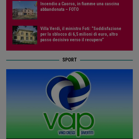
Incendio a Caorso, in fiamme una cascina
abbandonata – FOTO
Villa Verdi, il ministro Foti: “Soddisfazione
per lo sblocco di 6,5 milioni di euro, altro
passo decisivo verso il recupero”
SPORT