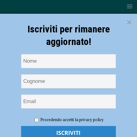
×
Iscriviti per rimanere
aggiornato!
HOME
NOTIZIE
ATTUALITÀ
​Dalle medie alle
Procedendo accetti la privacy policy
superiori: giovedì 21 e venerdì 22 novembre torna la kermesse
dell’orientamento in ingresso