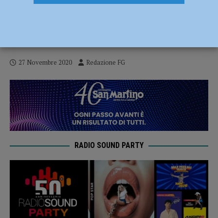
Il Klimt ha lasciato la Banca di Piacenza
per tornare alla Ricci Oddi: Signora ed
Ecce Homo pronti per l’inaugurazione
27 Novembre 2020
Redazione FG
RADIO SOUND PARTY