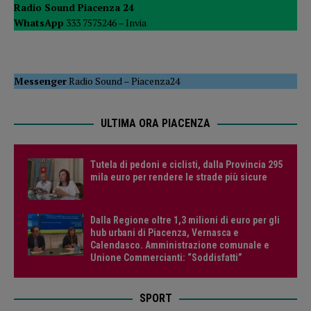
Radio Sound Piacenza 24
WhatsApp
333 7575246 –
Invia
Messenger
Radio Sound
–
Piacenza24
ULTIMA ORA PIACENZA
Tutela di pedoni e ciclisti, dalla Provincia 295
mila euro per rendere le strade più sicure
Dalla Regione oltre 1,3 milioni di euro per gli
hub urbani di Piacenza, Vernasca e
Calendasco. Amministrazione comunale e
Unione Commercianti: “Soddisfatti”
SPORT