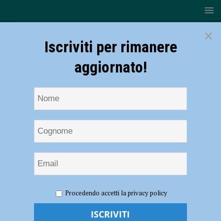
×
Iscriviti per rimanere
aggiornato!
HOME
NOTIZIE
ATTUALITÀ
Il Klimt ha lasciato la
Procedendo accetti la privacy policy
Banca di Piacenza per tornare alla Ricci Oddi: Signora ed Ecce Homo
pronti per l’inaugurazione