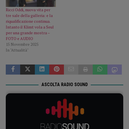
Ricci Oddi, nuova vita per
tre sale della galleria: e la
riqualificazione continua.
Intanto il Klimt vola a Seul
per una grande mostra –
FOTO e AUDIO
15 Novembre 2025
In "Attualità"
ASCOLTA RADIO SOUND