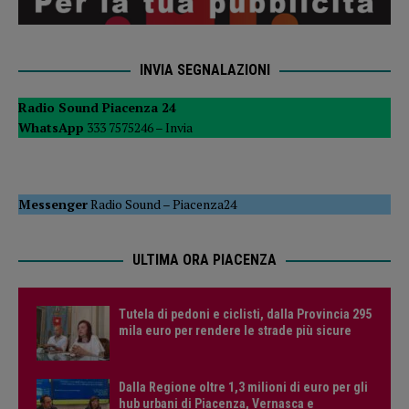
INVIA SEGNALAZIONI
Radio Sound Piacenza 24
WhatsApp
333 7575246 –
Invia
Messenger
Radio Sound
–
Piacenza24
ULTIMA ORA PIACENZA
Tutela di pedoni e ciclisti, dalla Provincia 295
mila euro per rendere le strade più sicure
Dalla Regione oltre 1,3 milioni di euro per gli
hub urbani di Piacenza, Vernasca e