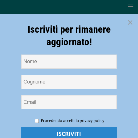
×
Iscriviti per rimanere
aggiornato!
HOME
NOTIZIE
SPORT
La Conad Alsenese saluta e
Procedendo accetti la privacy policy
ringrazia i tecnici Marco Scaltriti e Greta Passera
La Conad Alsenese saluta e ringrazia i