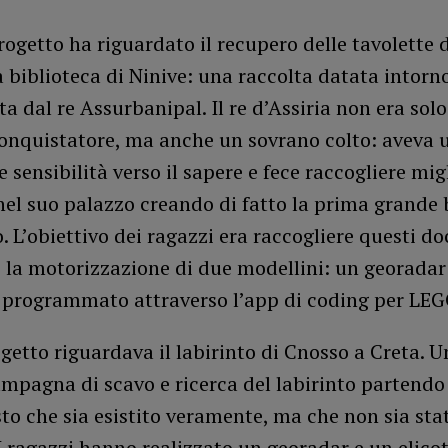
rogetto ha riguardato il recupero delle tavolette d
a biblioteca di Ninive: una raccolta datata intorn
uta dal re Assurbanipal. Il re d’Assiria non era sol
conquistatore, ma anche un sovrano colto: aveva 
e sensibilità verso il sapere e fece raccogliere mig
nel suo palazzo creando di fatto la prima grande 
 L’obiettivo dei ragazzi era raccogliere questi d
 la motorizzazione di due modellini: un georadar
 programmato attraverso l’app di coding per LEG
ogetto riguardava il labirinto di Cnosso a Creta. U
mpagna di scavo e ricerca del labirinto partendo
o che sia esistito veramente, ma che non sia sta
I ragazzi hanno realizzato un georadar e un elico