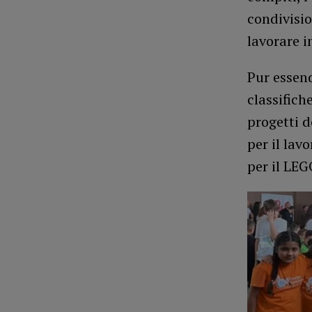
condivisio
lavorare i
Pur essend
classifich
progetti 
per il lav
per il LEG