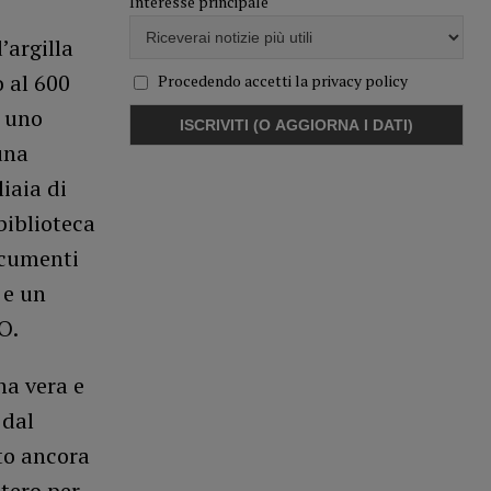
Interesse principale
’argilla
o al 600
Procedendo accetti la privacy policy
o uno
una
liaia di
biblioteca
ocumenti
 e un
O.
na vera e
 dal
to ancora
ttero per