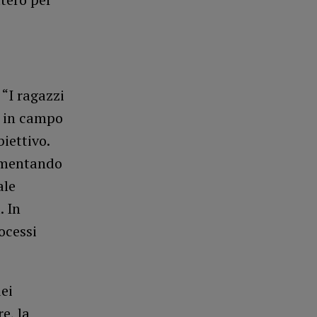
 “I ragazzi
o in campo
iettivo.
egmentando
ale
. In
ocessi
ei
e, la