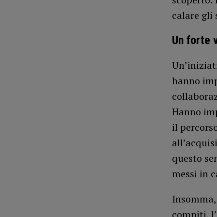
calare gli 
Un forte 
Un’iniziat
hanno imp
collaboraz
Hanno imp
il percors
all’acquis
questo sen
messi in 
Insomma, v
compiti, l