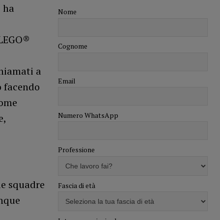
e ha
Nome
n LEGO®
Cognome
hiamati a
Email
o facendo
come
Numero WhatsApp
e,
Professione
ue squadre
Fascia di età
unque