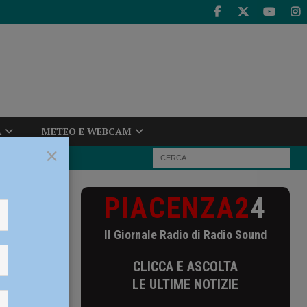
A
METEO E WEBCAM
×
PIACENZA2
4
di Cantù:
Il Giornale Radio di Radio Sound
 di
CLICCA E ASCOLTA
adra
LE ULTIME NOTIZIE