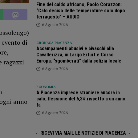
Fine del caldo africano, Paolo Corazzon:
“Calo deciso delle temperature solo dopo
ferragosto” – AUDIO
6 Agosto 2026
Gossolengo)
 evento di
CRONACA PIACENZA
Accampamenti abusivi e bivacchi alla
re,
Cavallerizza, in Largo Erfurt e Corso
Europa: “sgomberati” dalla polizia locale
e ragazzi
6 Agosto 2026
ECONOMIA
n
A Piacenza imprese straniere ancora in
calo, flessione del 6,3% rispetto a un anno
 ogni anno
fa
6 Agosto 2026
RICEVI VIA MAIL LE NOTIZIE DI PIACENZA