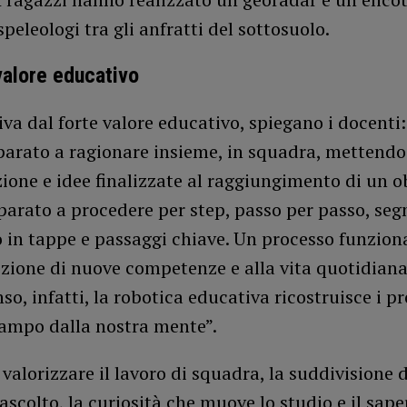
speleologi tra gli anfratti del sottosuolo.
valore educativo
iva dal forte valore educativo, spiegano i docenti:
arato a ragionare insieme, in squadra, mettend
ione e idee finalizzate al raggiungimento di un ob
arato a procedere per step, passo per passo, s
o in tappe e passaggi chiave. Un processo funzion
izione di nuove competenze e alla vita quotidiana
so, infatti, la robotica educativa ricostruisce i pr
campo dalla nostra mente”.
alorizzare il lavoro di squadra, la suddivisione d
’ascolto, la curiosità che muove lo studio e il saper