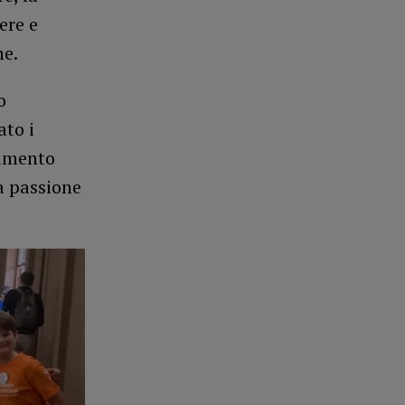
ere e
ne.
o
ato i
zamento
la passione