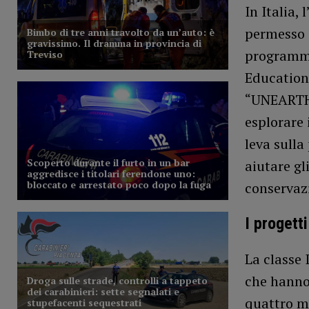
In Italia,
permesso a
programma
Education 
“UNEARTHE
esplorare 
leva sull
aiutare gl
conservazi
I progetti
La classe 
che hanno
quattro mo