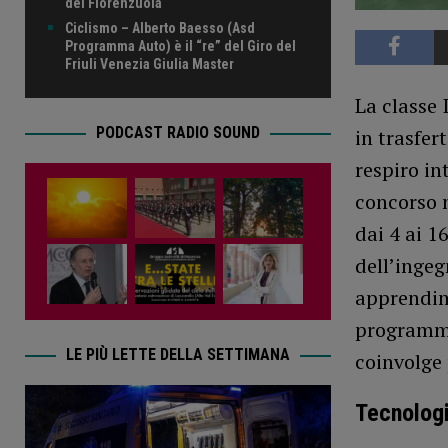
del Fiorenzuola
Ciclismo – Alberto Baesso (Asd
Programma Auto) è il “re” del Giro del
Friuli Venezia Giulia Master
La classe 
PODCAST RADIO SOUND
in trasfer
respiro in
concorso 
dai 4 ai 1
dell’inge
apprendime
programma
LE PIÙ LETTE DELLA SETTIMANA
coinvolge 
Tecnologi