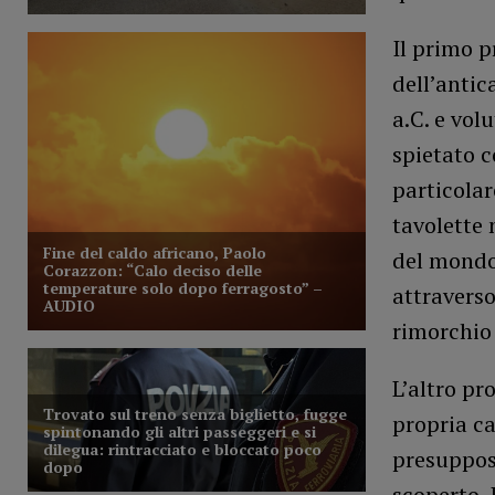
Il primo p
dell’antic
a.C. e vol
spietato 
particolar
tavolette 
del mondo.
attraverso
rimorchio
L’altro pr
propria ca
presuppost
scoperto. 