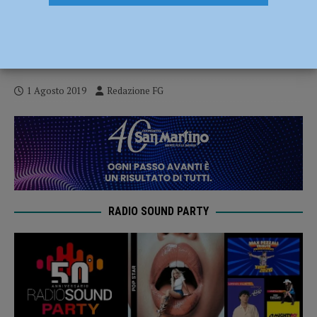
Legge sul defibrillatore”: “E’ targata
Forza Italia, anche se altri vogliono
attribuirsi i meriti”
1 Agosto 2019
Redazione FG
RADIO SOUND PARTY