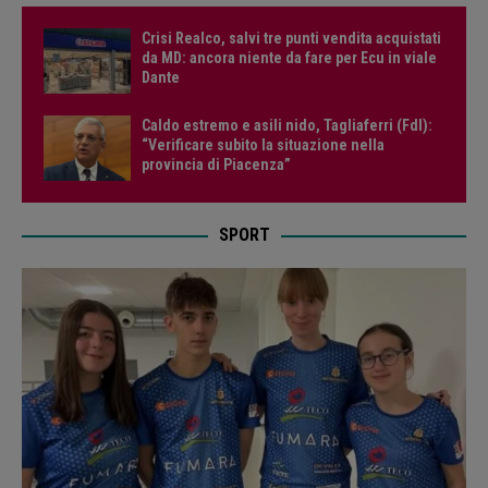
Crisi Realco, salvi tre punti vendita acquistati
da MD: ancora niente da fare per Ecu in viale
Dante
Caldo estremo e asili nido, Tagliaferri (FdI):
“Verificare subito la situazione nella
provincia di Piacenza”
SPORT