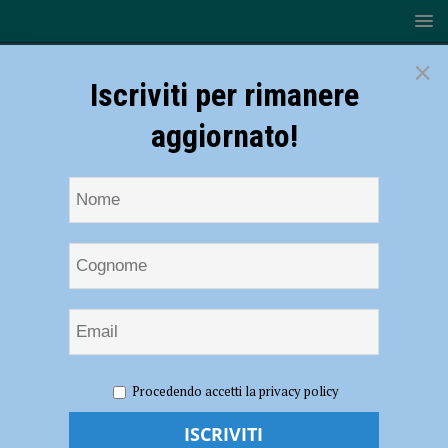
×
Iscriviti per rimanere
aggiornato!
HOME
NOTIZIE
POLITICA
Legge sul
Procedendo accetti la privacy policy
defibrillatore”: “E’ targata Forza Italia, anche se altri vogliono
attribuirsi i meriti”