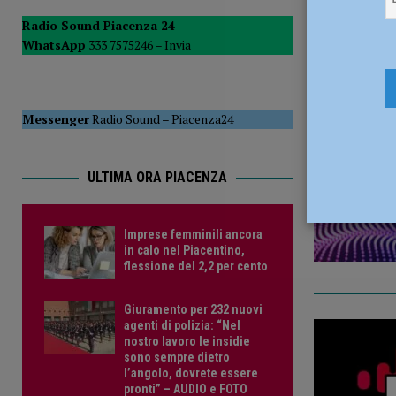
[ 5 Agosto 2026 ]
Savino Orazzo è un nuovo difensore de
Radio Sound Piacenza 24
ecologi
WhatsApp
333 7575246 –
Invia
24 Giugno 
Messenger
Radio Sound
–
Piacenza24
ULTIMA ORA PIACENZA
Imprese femminili ancora
in calo nel Piacentino,
flessione del 2,2 per cento
Giuramento per 232 nuovi
agenti di polizia: “Nel
nostro lavoro le insidie
sono sempre dietro
l’angolo, dovrete essere
pronti” – AUDIO e FOTO