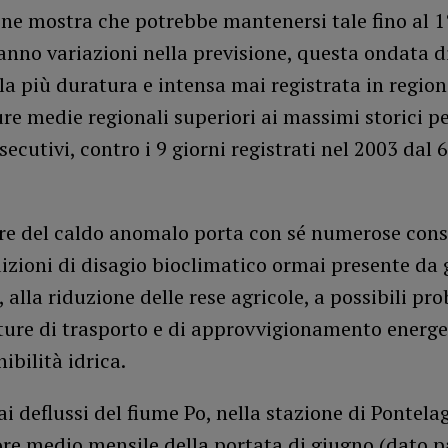
one mostra che potrebbe mantenersi tale fino al 1°
anno variazioni nella previsione, questa ondata d
la più duratura e intensa mai registrata in region
e medie regionali superiori ai massimi storici p
secutivi, contro i 9 giorni registrati nel 2003 dal 6
are del caldo anomalo porta con sé numerose con
izioni di disagio bioclimatico ormai presente da 
, alla riduzione delle rese agricole, a possibili pr
ture di trasporto e di approvvigionamento energet
ibilità idrica.
ai deflussi del fiume Po, nella stazione di Pontel
lore medio mensile della portata di giugno (dato p