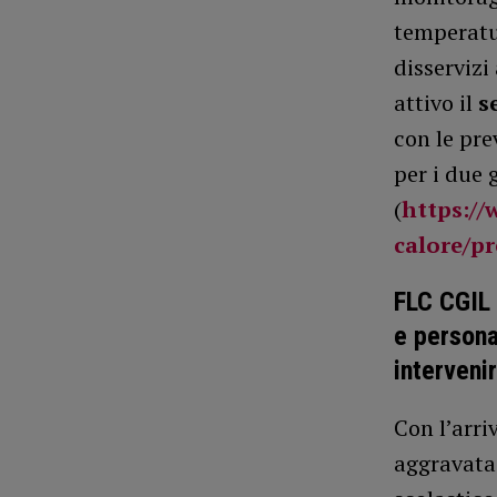
temperatu
disservizi
attivo il
s
con le pre
per i due 
(
https://
calore/pr
FLC CGIL 
e persona
interveni
Con l’arri
aggravata