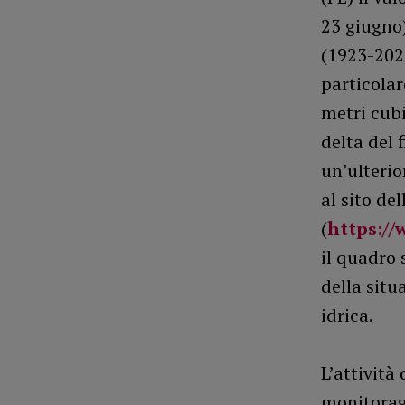
23 giugno)
(1923-2024
particolar
metri cubi
delta del 
un’ulterio
al sito de
(
https:/
il quadro 
della situ
idrica.
L’attività
monitoragg