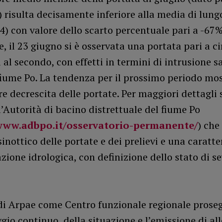
 risulta decisamente inferiore alla media di lung
) con valore dello scarto percentuale pari a -67%
e, il 23 giugno si è osservata una portata pari a c
 al secondo, con effetti in termini di intrusione s
fiume Po. La tendenza per il prossimo periodo mo
re decrescita delle portate. Per maggiori dettagli
ll’Autorità di bacino distrettuale del fiume Po
/www.adbpo.it/osservatorio-permanente/
) che
sinottico delle portate e dei prelievi e una caratt
azione idrologica, con definizione dello stato di se
 di Arpae come Centro funzionale regionale proseg
io continuo della situazione e l’emissione di all