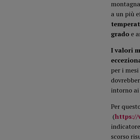
montagna,
a un più 
temperatu
grado
e a
I valori 
eccezion
per i mesi
dovrebbero
intorno ai
Per questo
(
https:/
indicatore
scorso ris