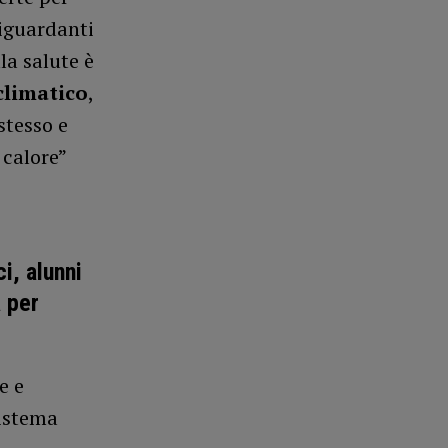
iguardanti
la salute è
oclimatico
,
stesso e
 calore”
i, alunni
a per
e e
sistema