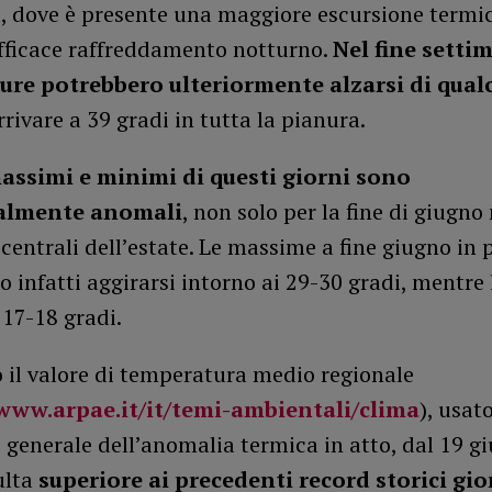
 dove è presente una maggiore escursione termi
efficace raffreddamento notturno.
Nel fine setti
re potrebbero ulteriormente alzarsi di qual
rrivare a 39 gradi in tutta la pianura.
massimi e minimi di questi giorni sono
almente anomali
, non solo per la fine di giugn
 centrali dell’estate. Le massime a fine giugno in
 infatti aggirarsi intorno ai 29-30 gradi, mentre
 17-18 gradi.
 il valore di temperatura medio regionale
/www.arpae.it/it/temi-ambientali/clima
), usat
 generale dell’anomalia termica in atto, dal 19 g
ulta
superiore ai precedenti record storici gio