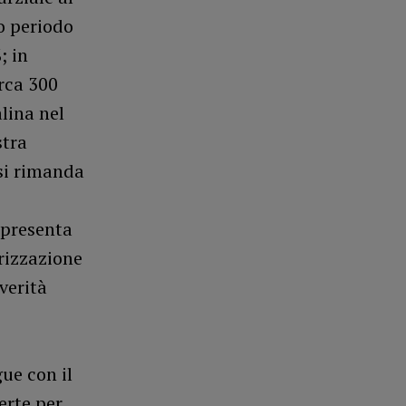
o periodo
; in
irca 300
alina nel
stra
 si rimanda
 presenta
erizzazione
verità
ue con il
erte per