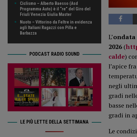
Ciclismo – Alberto Baesso (Asd
Programma Auto) è il “re” del Giro del
Friuli Venezia Giulia Master
Nuoto – Vittorino da Feltre in evidenza
agli Italiani Ragazzi con Pilla e
Barbazza
L’
ondata 
2026
(
htt
PODCAST RADIO SOUND
calde
) co
l’apice fr
temperatur
negli ulti
gradi nell
basse nell
gradi in a
LE PIÙ LETTE DELLA SETTIMANA
Le condiz