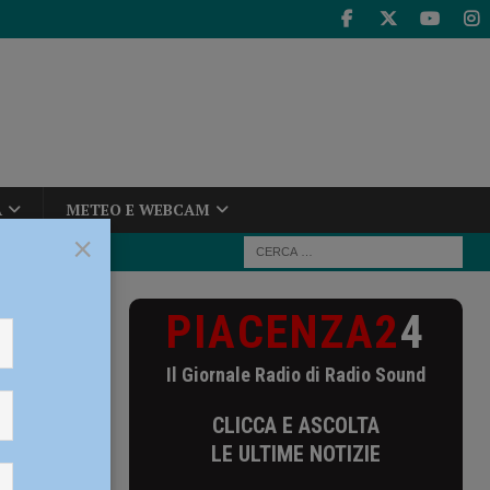
A
METEO E WEBCAM
×
PIACENZA2
4
ature record
ici”
Il Giornale Radio di Radio Sound
erature
CLICCA E ASCOLTA
scuole e
LE ULTIME NOTIZIE
ri