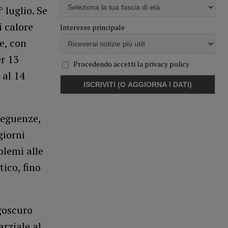
 luglio. Se
i calore
Interesse principale
e, con
er 13
Procedendo accetti la privacy policy
 al 14
seguenze,
giorni
oblemi alle
ico, fino
agoscuro
arziale al