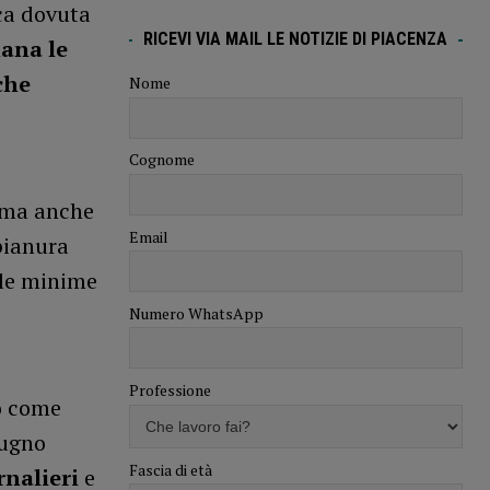
ca dovuta
RICEVI VIA MAIL LE NOTIZIE DI PIACENZA
mana le
che
Nome
Cognome
o ma anche
Email
 pianura
 le minime
Numero WhatsApp
Professione
o come
iugno
Fascia di età
rnalieri
e