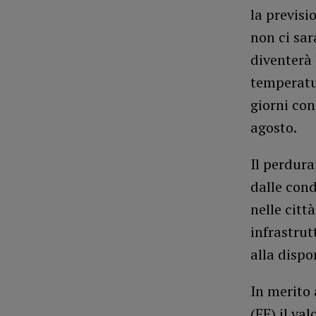
la previsi
non ci sar
diventerà 
temperatur
giorni con
agosto.
Il perdur
dalle cond
nelle città
infrastrut
alla dispon
In merito 
(FE) il va