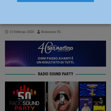
Maltempo, Stragliati (Lega): “La Regione
metta a disposizione i fondi per le strade
piacentine”
15 Febbraio 2020
Redazione FG
RADIO SOUND PARTY