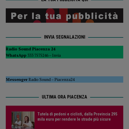
INVIA SEGNALAZIONI
Radio Sound Piacenza 24
WhatsApp
333 7575246 –
Invia
Messenger
Radio Sound
–
Piacenza24
ULTIMA ORA PIACENZA
Tutela di pedoni e ciclisti, dalla Provincia 295
mila euro per rendere le strade più sicure