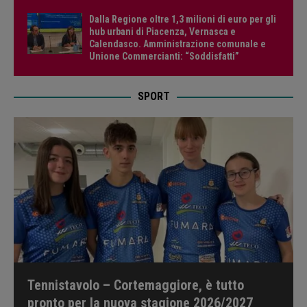
Dalla Regione oltre 1,3 milioni di euro per gli
hub urbani di Piacenza, Vernasca e
Calendasco. Amministrazione comunale e
Unione Commercianti: “Soddisfatti”
SPORT
Tennistavolo – Cortemaggiore, è tutto
pronto per la nuova stagione 2026/2027