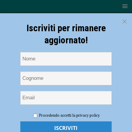
×
Iscriviti per rimanere
aggiornato!
HOME
NOTIZIE
POLITICA
Maltempo, Stragliati
Procedendo accetti la privacy policy
(Lega): “La Regione metta a disposizione i fondi per le strade
piacentine”