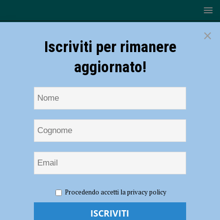
×
Iscriviti per rimanere
aggiornato!
HOME
NOTIZIE
CRONACA PIACENZA
Procedendo accetti la privacy policy
Manifestazioni private e polizia locale, Zandonella: “Già prevista la
modifica al regolamento”