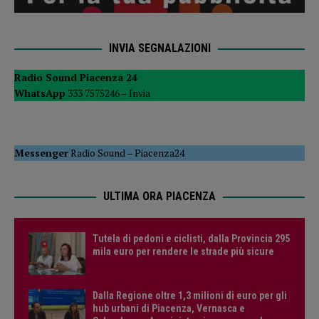
INVIA SEGNALAZIONI
Radio Sound Piacenza 24
WhatsApp
333 7575246 –
Invia
Messenger
Radio Sound
–
Piacenza24
ULTIMA ORA PIACENZA
Tutela di pedoni e ciclisti, dalla Provincia 295
mila euro per rendere le strade più sicure
Dalla Regione oltre 1,3 milioni di euro per gli
hub urbani di Piacenza, Vernasca e