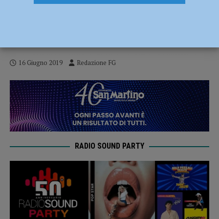
Manifestazioni private e polizia locale,
Zandonella: “Già prevista la modifica al
regolamento”
16 Giugno 2019
Redazione FG
RADIO SOUND PARTY