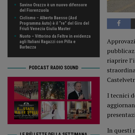
Savino Orazzo è un nuovo difensore
del Fiorenzuola
Ciclismo – Alberto Baesso (Asd
Programma Auto) è il “re” del Giro del
Friuli Venezia Giulia Master
Nuoto – Vittorino da Feltre in evidenza
Approvazio
agli Italiani Ragazzi con Pilla e
Barbazza
pubblicaz
riaprire l
PODCAST RADIO SOUND
straordina
Castelvet
I tecnici 
aggiornan
presentazi
In questi 
LE PIÙ LETTE DELLA SETTIMANA