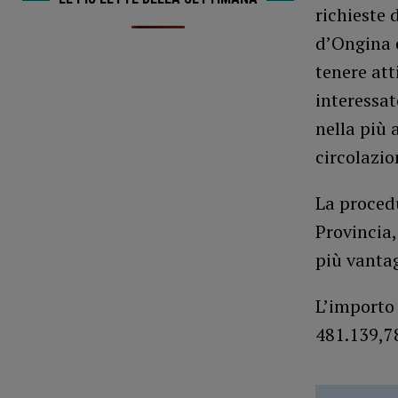
richieste 
d’Ongina 
tenere att
interessat
nella più 
circolazio
La procedu
Provincia,
più vantag
L’importo 
481.139,78