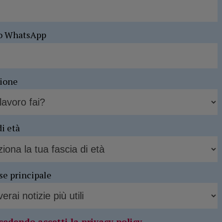
o WhatsApp
sione
di età
se principale
cedendo accetti la privacy policy