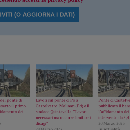
del ponte di
Lavori sul ponte di Po a
Ponte di Castelve
eserto il primo
Castelvetro, Molinari (Pd) e il
pubblicato il ban
fidamento dei
sindaco Quintavalla: “Lavori
l’affidamento dei 
necessari ma occorre limitare i
intervento da 5,4 
3
disagi”
20 Marzo 2023
24 Marzo 2023
In "Attualità"