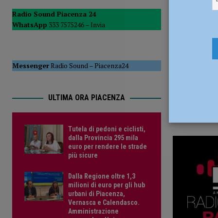
22 Dicembr
POLITICA
Radio Sound Piacenza 24
WhatsApp
333 7575246 –
Invia
[ 5 Agosto 2026 ]
Caldo estremo e asili nido, Tagliaferri (F
Messenger
Radio Sound
–
Piacenza24
ULTIMA ORA PIACENZA
Tutela di pedoni e ciclisti,
dalla Provincia 295 mila
euro per rendere le strade
più sicure
Dalla Regione oltre 1,3
milioni di euro per gli hub
urbani di Piacenza,
Vernasca e Calendasco.
Amministrazione