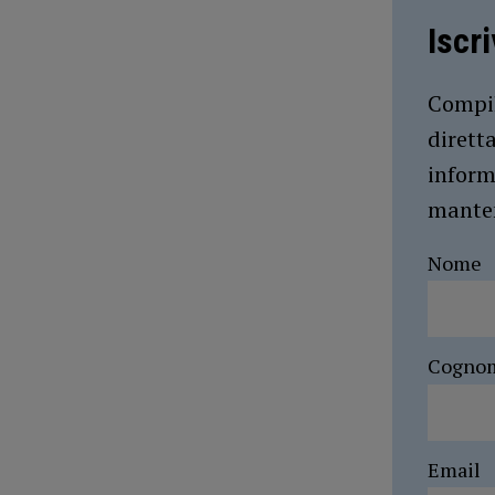
Iscr
Compil
dirett
inform
manten
Nome
Cogno
Email