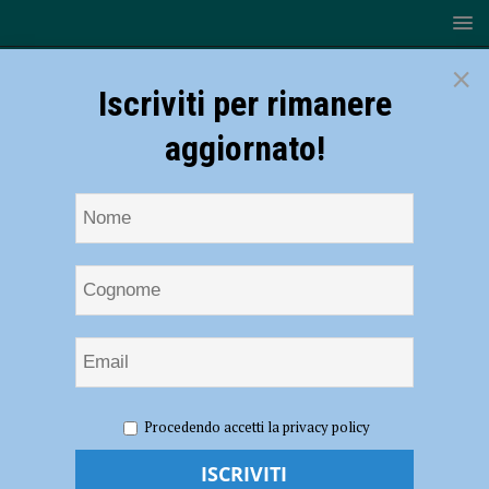
×
Iscriviti per rimanere
aggiornato!
HOME
NOTIZIE
ATTUALITÀ
Mercati cittadini, ecco
Procedendo accetti la privacy policy
le variazioni nel periodo delle festività
Mercati cittadini, ecco le variazioni nel