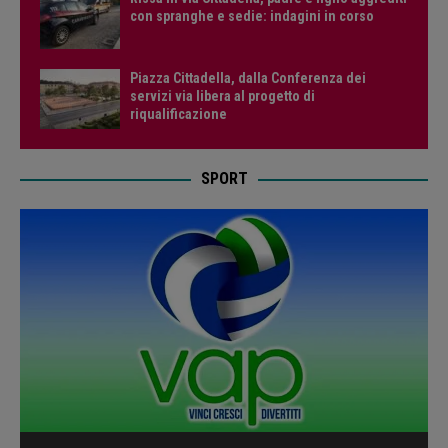
con spranghe e sedie: indagini in corso
Piazza Cittadella, dalla Conferenza dei
servizi via libera al progetto di
riqualificazione
SPORT