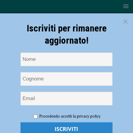
×
Iscriviti per rimanere
aggiornato!
HOME
NOTIZIE
SPORT
Volley D femminile, pronto
Procedendo accetti la privacy policy
ritorno alla vittoria per la capolista Monticelli C.M.V.
Volley D femminile, pronto ritorno alla