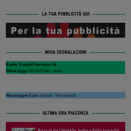
LA TUA PUBBLICITÀ QUI
INVIA SEGNALAZIONI
Radio Sound Piacenza 24
WhatsApp
333 7575246 –
Invia
Messenger
Radio Sound
–
Piacenza24
ULTIMA ORA PIACENZA
Rissa in via Cittadella, padre e figlio aggrediti