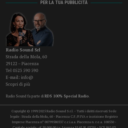
PER LA TUA PUBBLICITÀ
Radio Sound Srl
Strada della Mola, 60
29122 – Piacenza
Tel 0523 590 590
E-mail:
info@
Scopri di più
Radio Sound fa parte di
RDS 100% Special Radio
.
Copyright © 1999/2025 Radio Sound S.r.l. - Tutti i diritti riservati Sede
legale: Strada della Mola, 60 - Piacenza C.F./P.IVA e iscrizione Registro
Imprese Piacenza n° 00799580337 c.c.i.a.a. Piacenza n. r.e.a. 108530 -
Capitale sociale - € 50.000,00 i.v. Licenza SIAE N. 03701 - SCF 862/03