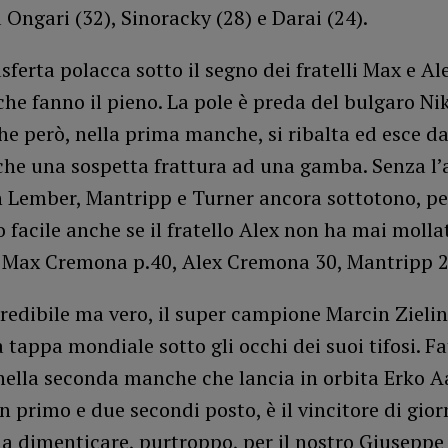
 Ongari (32), Sinoracky (28) e Darai (24).
sferta polacca sotto il segno dei fratelli Max e Al
e fanno il pieno. La pole è preda del bulgaro Ni
e però, nella prima manche, si ribalta ed esce da
nche una sospetta frattura ad una gamba. Senza l
n Lember, Mantripp e Turner ancora sottotono, pe
o facile anche se il fratello Alex non ha mai molla
a: Max Cremona p.40, Alex Cremona 30, Mantripp 2
redibile ma vero, il super campione Marcin Zieli
 tappa mondiale sotto gli occhi dei suoi tifosi. F
 nella seconda manche che lancia in orbita Erko 
n primo e due secondi posto, è il vincitore di gio
a dimenticare, purtroppo, per il nostro Giuseppe