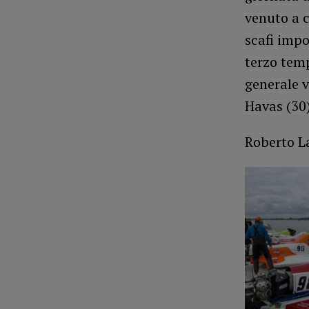
venuto a c
scafi impo
terzo temp
generale v
Havas (30)
Roberto L