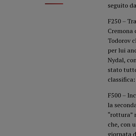
seguito da
F250 – Tra
Cremona ch
Todorov ch
per lui a
Nydal, co
stato tutt
classific
F500 – Inc
la seconda
“rottura”
che, con u
giornata d