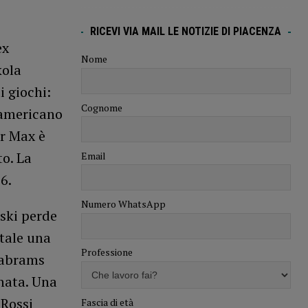
RICEVI VIA MAIL LE NOTIZIE DI PIACENZA
ex
Nome
kola
i giochi:
Cognome
’americano
r Max è
to. La
Email
6.
Numero WhatsApp
nski perde
atale una
Professione
Aabrams
rnata. Una
 Rossi
Fascia di età