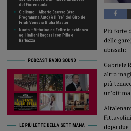
del Fiorenzuola
Ciclismo – Alberto Baesso (Asd
Programma Auto) è il “re” del Giro del
Friuli Venezia Giulia Master
Più forte 
Nuoto – Vittorino da Feltre in evidenza
agli Italiani Ragazzi con Pilla e
delle gare)
Barbazza
abissali:
PODCAST RADIO SOUND
Gabriele 
altro magic
più tenac
un’ottima
Altalenan
Fittavolin
LE PIÙ LETTE DELLA SETTIMANA
dopo due 