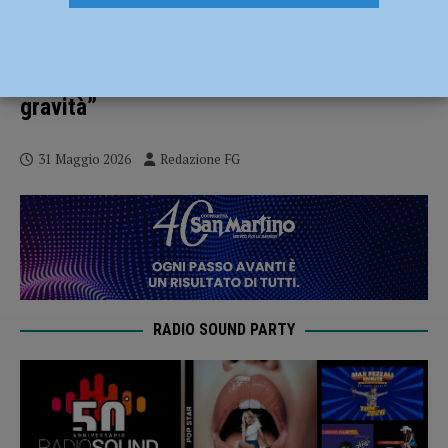
Aggressione al sindacalista Marco
Pascai, le reazioni del mondo politico:
“Episodio inquietante e di enorme
gravità”
31 Maggio 2026
Redazione FG
RADIO SOUND PARTY