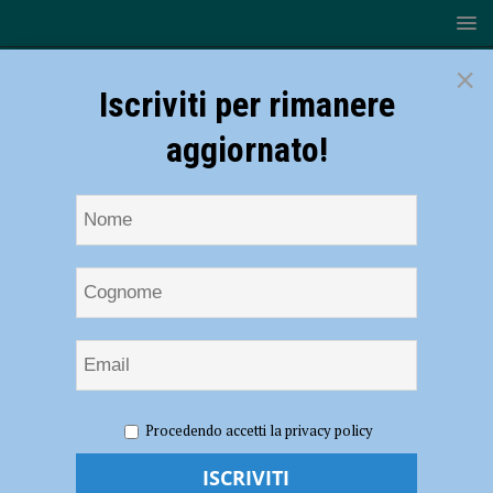
×
Iscriviti per rimanere
aggiornato!
HOME
NOTIZIE
CRONACA PIACENZA
Aggressione
Procedendo accetti la privacy policy
al sindacalista Marco Pascai, le reazioni del mondo politico: “Episodio
inquietante e di enorme gravità”